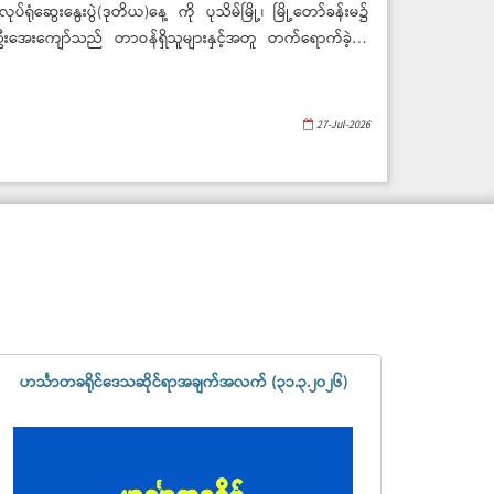
အလုပ်ရုံဆွေးနွေးပွဲ(ဒုတိယ)နေ့ ကို ပုသိမ်မြို့၊ မြို့တော်ခန်းမ၌
းအေးကျော်သည် တာဝန်ရှိသူများနှင့်အတူ တက်ရောက်ခဲ့ပြီး
ည့်မီရေးနှင့် ပန်းတိုင်အထွက်နှုန်းရောက်ရှိရေး စီမံကိန်းတာဝန်
27-Jul-2026
ဟင်္သာတခရိုင်ဒေသဆိုင်ရာအချက်အလက် (၃၁.၃.၂၀၂၆)