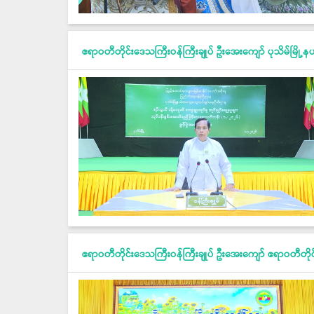
ဧရာဝတီတိုင်းဒေသကြီးဝန်ကြီးချုပ် ဦးအေးကျော် ပုသိမ်မြို့နယ်အ