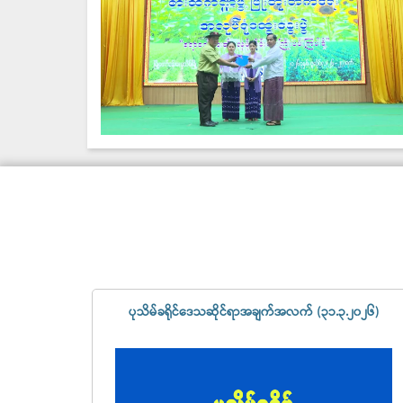
ပုသိမ်ခရိုင်ဒေသဆိုင်ရာအချက်အလက် (၃၁.၃.၂၀၂၆)