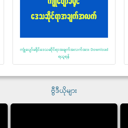
ကျုံပျော်ခရိုင်ဒေသဆိုင်ရာအချက်အလက်အား Download
ရယူရန်
ဗွီဒီယိုများ