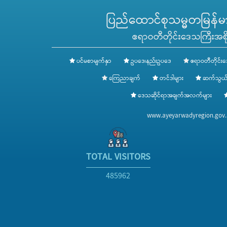
ပြည်ထောင်စုသမ္မတမြန်မာန
ဧရာဝတီတိုင်းဒေသကြီးအစို
ပင်မစာမျက်နှာ
ဥပဒေ၊နည်းဥပဒေ
ဧရာဝတီတိုင်းဒ
ကြေညာချက်
တင်ဒါများ
ဆက်သွယ်
ဒေသဆိုင်ရာအချက်အလက်များ
www.ayeyarwadyregion.go
TOTAL VISITORS
485962