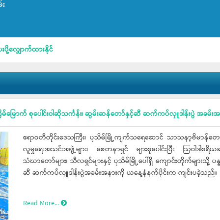
်း
းနိုင်
မြောက် စုပေါင်းဝါဆိုသင်္ကန်း၊ ဆွမ်းဆန်တော်နှင့်ဆီ ဆက်ကပ်လှူဒါန်းပွဲ အခမ်း
ဧရာဝတီတိုင်းဒေသကြီး၊ ပုသိမ်မြို့ကျက်သရေဆောင် သာသနာ့ဗိမာန်တော်တွ
လူမှုရေးအသင်းအဖွဲ့များ၊ စေတနာရှင် များစုပေါင်းပြီး ဩဝါဒါစရိယဆရ
သံဃာတော်များ၊ သီလရှင်များနှင့် ပုသိမ်မြို့ပေါ်ရှိ ကျောင်းတိုက်များသို့ 
ဆီ ဆက်ကပ်လှူဒါန်းပွဲအခမ်းအနားကို ယနေ့နံနက်ပိုင်းက ကျင်းပခဲ့သည်။
Read More...