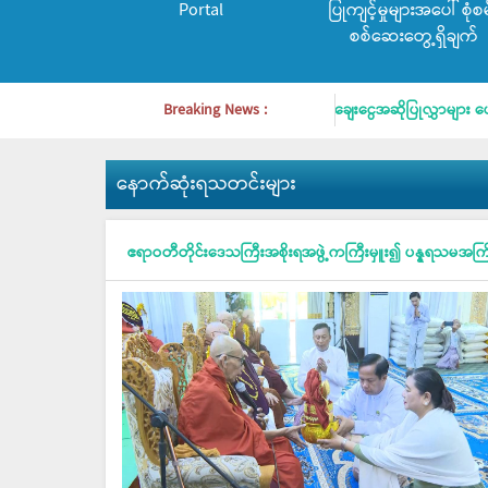
Portal
ပြုကျင့်မှုများအပေါ် စုံစမ
စစ်ဆေးတွေ့ရှိချက်
ဖြိုးရေးချေးငွေများ ထုတ်ချေးပေးလျက်ရှိရာ ချေးငွေအဆိုပြုလွှာများ ပေးပို့လျှောက်ထာ
Breaking News :
နောက်ဆုံးရသတင်းများ
ဧရာဝတီတိုင်းဒေသကြီးအစိုးရအဖွဲ့ကကြီးမှူး၍ ပန္နရသမအကြိမ်