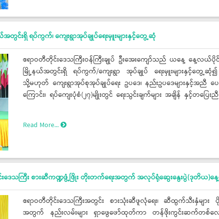
တွင်းရှိ ရပ်ကွက်၊ ကျေးရွာအုပ်ချုပ်ရေးမှူးများနှင့်တွေ့ဆုံ
ဧရာဝတီတိုင်းဒေသကြီးဝန်ကြီးချုပ် ဦးအေးကျော်သည် ယနေ့ နေ့လယ်ပိုင်းက
မြို့နယ်အတွင်းရှိ ရပ်ကွက်/ကျေးရွာ အုပ်ချုပ် ရေးမှူးများနှင့်တွေ့ဆု
သို့မဟုတ် ကျေးရွာအုပ်စုအုပ်ချုပ်ရေး ဥပဒေ၊ နည်းဥပဒေများနှင့်အညီ
ကြောင်း၊ ရပ်ကျေးပုံစံ(၂၇)မျိုးတွင် ရေးသွင်းချက်များ အချိန် နှင့်
ရန်လိုကြောင်း
Read More...
ဧရာဝတီတိုင်းဒေသကြီးအတွင်း စားသုံးဆီဖူလုံရေး၊ ဆီထွက်သီးနှံများ ပိုမိုတ
အတွက် နည်းလမ်းများ ရှာဖွေဖော်ထုတ်ကာ တန်ဖိုးကွင်းဆက်တစ်လျောက