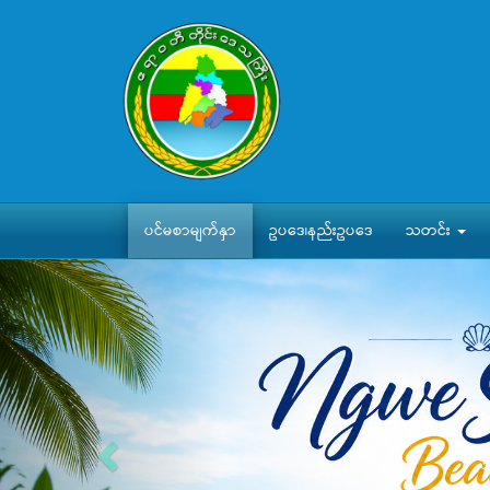
ပင်မစာမျက်နှာ
ဥပဒေ၊နည်းဥပဒေ
သတင်း
Previous