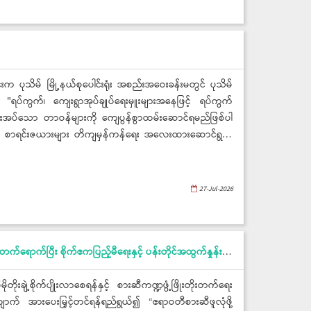
 ပုသိမ် မြို့နယ်စုပေါင်းရုံး အစည်းအဝေးခန်းမတွင် ပုသိမ်
ံ၍ "ရပ်ကွက်၊ ကျေးရွာအုပ်ချုပ်ရေးမှူးများအနေဖြင့် ရပ်ကွက်
 ပေးအပ်သော တာဝန်များကို ကျေပွန်စွာထမ်းဆောင်ရမည်ဖြစ်ပါ
တပြေးညီ စာရင်းဇယားများ တိကျမှန်ကန်ရေး အလေးထားဆောင်ရွက်
27-Jul-2026
ဧရာဝတီတိုင်းဒေသကြီးဝန်ကြီးချုပ် ဦးအေးကျော် ဧရာဝတီတိုင်းဒေသကြီး စားဆီကဏ္ဍဖွံ့ဖြိုး တိုးတက်ရေးအတွက် အလုပ်ရုံဆွေးနွေးပွဲ(ဒုတိယ)နေ့တက်ရောက်ပြီး စိုက်ဧကပြည့်မီရေးနှင့် ပန်းတိုင်အထွက်နှုန်းရောက်ရှိရေး စီမံကိန်းတာဝန်ပေးအပ်
ိုးချဲ့စိုက်ပျိုးလာစေရန်နှင့် စားဆီကဏ္ဍဖွံ့ဖြိုးတိုးတက်ရေး
် အားပေးမြှင့်တင်ရန်ရည်ရွယ်၍ “ဧရာဝတီစားဆီဖူလုံဖို့