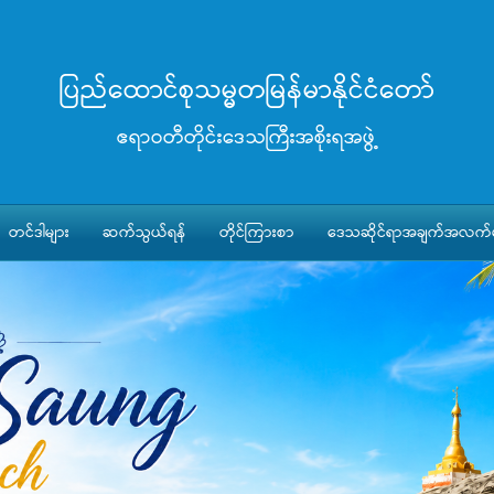
ပြည်ထောင်စုသမ္မတမြန်မာနိုင်ငံတော်
ဧရာဝတီတိုင်းဒေသကြီးအစိုးရအဖွဲ့
တင်ဒါများ
ဆက်သွယ်ရန်
တိုင်ကြားစာ
ဒေသဆိုင်ရာအချက်အလက်မ