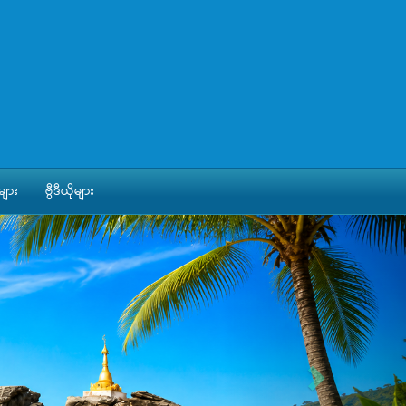
ျား
ဗွီဒီယိုများ
Next