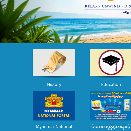
History
Education
Myanmar National
မဲမသမာမှုနှင့်တရားမဲ့