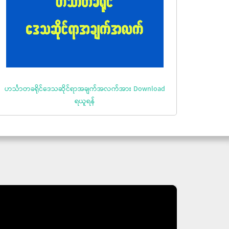
ဟင်္သာတခရိုင်ဒေသဆိုင်ရာအချက်အလက်အား Download
ရယူရန်