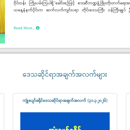
ဝိုင်းဝန်း ကြိုးပမ်းကြပါစို့”ခေါင်းစဉ်ဖြင့် စားဆီကဏ္ဍဖွံ့ဖြိုးတိုးတက်ရေး
ယနေ့နံနက်ပိုင်းက ဆက်လက်ကျင်းပရာ တိုင်းဒေသကြီး ဝန်ကြီးချုပ် ဦ
ခရိုင်(၈)ခုအား မြေပဲ၊ နှမ်း၊ နေကြာ၊ ပဲပုတ်၊ ကော်ဖီသီးနှံများ စိုက်ဧကပြ
ပေးအပ်သည်။
Read More...
ဒေသဆိုင်ရာအချက်အလက်များ
ကျုံပျော်ခရိုင်ဒေသဆိုင်ရာအချက်အလက် (၃၁.၃.၂၀၂၆)