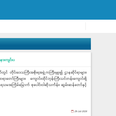
အနားကျင်းပ
င် တိုင်းဒေသကြီးအစိုးရအဖွဲ့ကကြီးမှူး၍ ဌာနဆိုင်ရာများ၊
ာတော်ကြီးများ၊ ကျောင်းထိုင်ဘုန်းကြီးသင်တန်းကျောင်းရှိ
ပန္နရသမအကြိမ်မြောက် စုပေါင်းဝါဆိုသင်္ကန်း၊ ဆွမ်းဆန်တော်နှင့်
28-Jul-2026