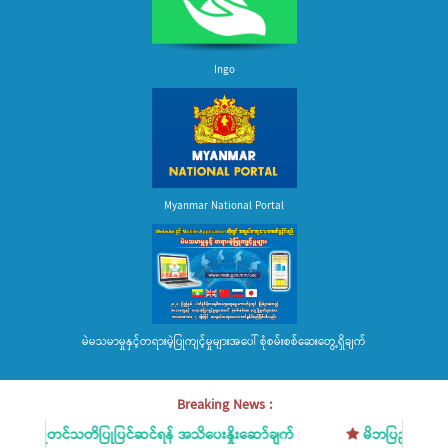
Ingo
Myanmar National Portal
မဲမသမာမှုနှင့်တရားမဲ့ပြုကျင့်မှုများအပေါ် စုံစမ်းစစ်ဆေးတွေ့ရှိချက်
Breaking News :
တင်သတိပြုပြင်ဆင်ရန် အသိပေးနှိုးဆော်ချက်
မိဘပြည်သူများအား အသိပေး