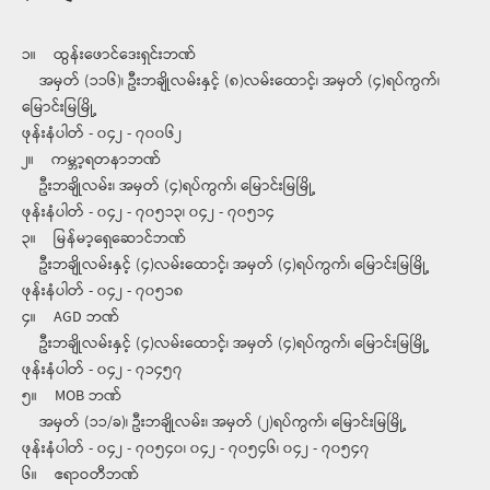
၁။ ထွန်းဖောင်ဒေးရှင်းဘဏ်
အမှတ် (၁၁၆)၊ ဦးဘချိုလမ်းနှင့် (၈)လမ်းထောင့်၊ အမှတ် (၄)ရပ်ကွက်၊
မြောင်းမြမြို့
ဖုန်းနံပါတ် - ၀၄၂ - ၇၀၀၆၂
၂။ ကမ္ဘာ့ရတနာဘဏ်
ဦးဘချိုလမ်း၊ အမှတ် (၄)ရပ်ကွက်၊ မြောင်းမြမြို့
ဖုန်းနံပါတ် - ၀၄၂ - ၇၀၅၁၃၊ ၀၄၂ - ၇၀၅၁၄
၃။ မြန်မာ့ရှေဆောင်ဘဏ်
ဦးဘချိုလမ်းနှင့် (၄)လမ်းထောင့်၊ အမှတ် (၄)ရပ်ကွက်၊ မြောင်းမြမြို့
ဖုန်းနံပါတ် - ၀၄၂ - ၇၀၅၁၈
၄။ AGD ဘဏ်
ဦးဘချိုလမ်းနှင့် (၄)လမ်းထောင့်၊ အမှတ် (၄)ရပ်ကွက်၊ မြောင်းမြမြို့
ဖုန်းနံပါတ် - ၀၄၂ - ၇၁၄၅၇
၅။ MOB ဘဏ်
အမှတ် (၁၁/ခ)၊ ဦးဘချိုလမ်း၊ အမှတ် (၂)ရပ်ကွက်၊ မြောင်းမြမြို့
ဖုန်းနံပါတ် - ၀၄၂ - ၇၀၅၄၀၊ ၀၄၂ - ၇၀၅၄၆၊ ၀၄၂ - ၇၀၅၄၇
၆။ ဧရာဝတီဘဏ်