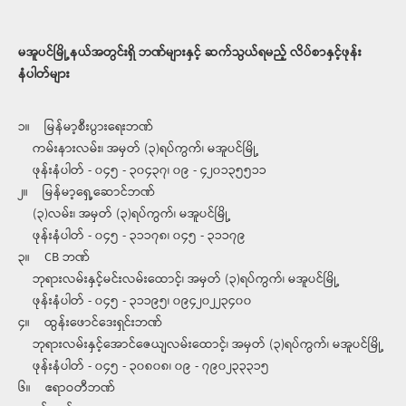
မအူပင်မြို့နယ်အတွင်းရှိ ဘဏ်များနှင့် ဆက်သွယ်ရမည့် လိပ်စာနှင့်ဖုန်း
နံပါတ်များ
၁။ မြန်မာ့စီးပွားရေးဘဏ်
ကမ်းနားလမ်း၊ အမှတ် (၃)ရပ်ကွက်၊ မအူပင်မြို့
ဖုန်းနံပါတ် - ၀၄၅ - ၃၀၄၃၇၊ ၀၉ - ၄၂၀၁၃၅၅၁၁
၂။ မြန်မာ့ရှေ့ဆောင်ဘဏ်
(၃)လမ်း၊ အမှတ် (၃)ရပ်ကွက်၊ မအူပင်မြို့
ဖုန်းနံပါတ် - ၀၄၅ - ၃၁၁၇၈၊ ၀၄၅ - ၃၁၁၇၉
၃။ CB ဘဏ်
ဘုရားလမ်းနှင့်မင်းလမ်းထောင့်၊ အမှတ် (၃)ရပ်ကွက်၊ မအူပင်မြို့
ဖုန်းနံပါတ် - ၀၄၅ - ၃၁၁၉၅၊ ၀၉၄၂၀၂၂၃၄၀၀
၄။ ထွန်းဖောင်ဒေးရှင်းဘဏ်
ဘုရားလမ်းနှင့်အောင်ဇေယျလမ်းထောင့်၊ အမှတ် (၃)ရပ်ကွက်၊ မအူပင်မြို့
ဖုန်းနံပါတ် - ၀၄၅ - ၃၀၈၀၈၊ ၀၉ - ၇၉၀၂၃၃၃၁၅
၆။ ဧရာဝတီဘဏ်