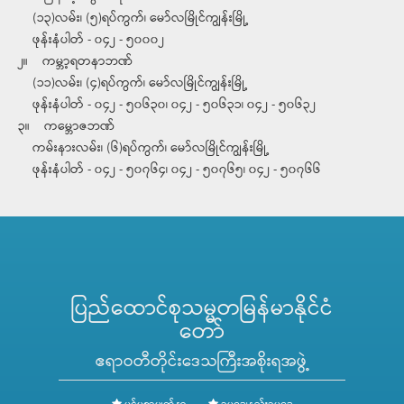
(၁၃)လမ်း၊ (၅)ရပ်ကွက်၊ မော်လမြိုင်ကျွန်းမြို့
ဖုန်းနံပါတ် - ၀၄၂ - ၅၀၀၀၂
၂။ ကမ္ဘာ့ရတနာဘဏ်
(၁၁)လမ်း၊ (၄)ရပ်ကွက်၊ မော်လမြိုင်ကျွန်းမြို့
ဖုန်းနံပါတ် - ၀၄၂ - ၅၀၆၃၀၊ ၀၄၂ - ၅၀၆၃၁၊ ၀၄၂ - ၅၀၆၃၂
၃။ ကမ္ဘောဇဘဏ်
ကမ်းနားလမ်း၊ (၆)ရပ်ကွက်၊ မော်လမြိုင်ကျွန်းမြို့
ဖုန်းနံပါတ် - ၀၄၂ - ၅၀၇၆၄၊ ၀၄၂ - ၅၀၇၆၅၊ ၀၄၂ - ၅၀၇၆၆
ပြည်ထောင်စုသမ္မတမြန်မာနိုင်ငံ
တော်
ဧရာဝတီတိုင်းဒေသကြီးအစိုးရအဖွဲ့