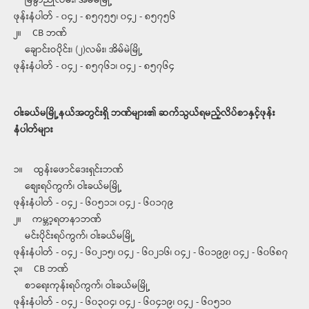
မြခွာညိုလမ်း၊ အိမ်မဲမြို့
ဖုန်းနံပါတ် - ၀၄၂ - ၈၅၇၅၅၊ ၀၄၂ - ၈၅၇၅၆
၂။ CB ဘဏ်
ချောင်းဝပိုင်း၊ (၂)လမ်း၊ အိမ်မဲမြို့
ဖုန်းနံပါတ် - ၀၄၂ - ၈၅၇၆၁၊ ၀၄၂ - ၈၅၇၆၄
ဝါးခယ်မမြို့နယ်အတွင်းရှိ ဘဏ်များ၏ ဆက်သွယ်ရမည့်လိပ်စာနှင့်ဖုန်း
နံပါတ်များ
၁။ ထွန်းဖောင်ဒေးရှင်းဘဏ်
စျေးရပ်ကွက်၊ ဝါးခယ်မမြို့
ဖုန်းနံပါတ် - ၀၄၂ - ၆၀၅၁၁၊ ၀၄၂ - ၆၀၁၇၉
၂။ ကမ္ဘာ့ရတနာဘဏ်
မင်းပိုင်းရပ်ကွက်၊ ဝါးခယ်မမြို့
ဖုန်းနံပါတ် - ၀၄၂ - ၆၀၂၁၅၊ ၀၄၂ - ၆၀၂၁၆၊ ၀၄၂ - ၆၀၁၉၉၊ ၀၄၂ - ၆၀၆၈၇
၃။ CB ဘဏ်
စာရေးကုန်းရပ်ကွက်၊ ဝါးခယ်မမြို့
ဖုန်းနံပါတ် - ၀၄၂ - ၆၀၃၀၄၊ ၀၄၂ - ၆၀၄၁၉၊ ၀၄၂ - ၆၀၅၁၀