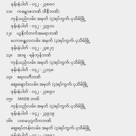
ဖုန်းနံပါတ် - ၀၄၂ - ၂၃၈၈၀
၁၁။ ကမ္ဘောဇဘဏ် (မီနီဘဏ်)
ကုန်သည်လမ်း၊ အမှတ် (၄)ရပ်ကွက်၊ ပုသိမ်မြို့
ဖုန်းနံပါတ် - ၀၄၂ - ၂၃၉၁၀
၁၂။ ယူနိုက်တက်အမရာဘဏ်
မဟာဗန္ဓုလလမ်း၊ အမှတ် (၃)ရပ်ကွက်၊ ပုသိမ်မြို့
ဖုန်းနံပါတ် - ၀၄၂ - ၂၃၈၂၇
၁၃။ အာရှ - ရန်ကုန်ဘဏ်
ကုန်သည်လမ်း၊ အမှတ် (၄)ရပ်ကွက်၊ ပုသိမ်မြို့
ဖုန်းနံပါတ် - ၀၄၂ - ၂၂၁၄၈
၁၄။ ဧရာဝတီဘဏ်
စျေးချောင်းလမ်း၊ အမှတ် (၄)ရပ်ကွက်၊ ပုသိမ်မြို့
ဖုန်းနံပါတ် - ၀၄၂ - ၂၃၈၉၀
၁၅။ SMIDB ဘဏ်
ကုန်သည်လမ်း၊ အမှတ် (၄)ရပ်ကွက်၊ ပုသိမ်မြို့
ဖုန်းနံပါတ် - ၀၄၂ - ၂၃၉၁၉
၁၆။ ပထမပုဂ္ဂလိကဘဏ်
စျေးရပ်တန်းလမ်း၊ အမှတ် (၃)ရပ်ကွက်၊ ပုသိမ်မြို့
ဖုန်းနံပါတ် - ၀၄၂ - ၂၃၉၉၃