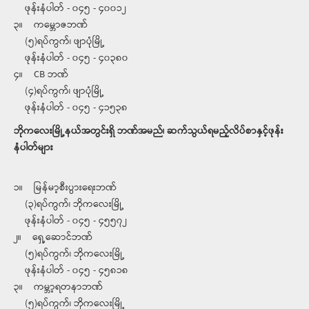
ဖုန်းနံပါတ် - ၀၄၅ - ၄၀၀၁၂
၃။ ကမ္ဘောဇဘဏ်
(၅)ရပ်ကွက်၊ ဖျာပုံမြို့
ဖုန်းနံပါတ် - ၀၄၅ - ၄၀၃၈၀
၄။ CB ဘဏ်
(၄)ရပ်ကွက်၊ ဖျာပုံမြို့
ဖုန်းနံပါတ် - ၀၄၅ - ၄၁၅၃၈
ဘိုကလေးမြို့နယ်အတွင်းရှိ ဘဏ်အမည်၊ ဆက်သွယ်ရမည့်လိပ်စာနှင့်ဖုန်း
နံပါတ်များ
၁။ မြန်မာ့စီးပွားရေးဘဏ်
(၃)ရပ်ကွက်၊ ဘိုကလေးမြို့
ဖုန်းနံပါတ် - ၀၄၅ - ၄၅၅၇၂
၂။ ရှေ့ဆောင်ဘဏ်
(၅)ရပ်ကွက်၊ ဘိုကလေးမြို့
ဖုန်းနံပါတ် - ၀၄၅ - ၄၅၈၁၈
၃။ ကမ္ဘာ့ရတနာဘဏ်
(၅)ရပ်ကွက်၊ ဘိုကလေးမြို့