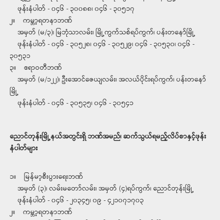
ဖုန်းနံပါတ် - ၀၄၆ - ၃၀၀၈၈၊ ၀၄၆ - ၃၀၅၁၇
၂။ ကမ္ဘာ့ရတနာဘဏ်
အမှတ် (မ/၃)၊ မြဘုံသာလမ်း၊ မြို့ကွက်သစ်ရပ်ကွက်၊ ပန်းတနော်မြို့
ဖုန်းနံပါတ် - ၀၄၆ - ၃၀၅၂၈၊ ၀၄၆ - ၃၀၅၂၉၊ ၀၄၆ - ၃၀၅၃၀၊ ၀၄၆ -
၃၀၅၃၁
၃။ ဧရာဝတီဘဏ်
အမှတ် (မ/၁၂၂)၊ ဦးအောင်ဇေယျလမ်း၊ အလယ်ပိုင်းရပ်ကွက်၊ ပန်းတနော်
မြို့
ဖုန်းနံပါတ် - ၀၄၆ - ၃၀၅၃၅၊ ၀၄၆ - ၃၀၅၄၁
ညောင်တုန်းမြို့နယ်အတွင်းရှိ ဘဏ်အမည်၊ ဆက်သွယ်ရမည့်လိပ်စာနှင့်ဖုန်း
နံပါတ်များ
၁။ မြန်မာ့စီးပွားရေးဘဏ်
အမှတ် (၃)၊ လမ်းမတော်လမ်း၊ အမှတ် (၄)ရပ်ကွက်၊ ညောင်တုန်းမြို့
ဖုန်းနံပါတ် - ၀၄၆ - ၂၀၃၄၅၊ ၀၉ - ၄၂၁၀၇၁၇၀၃
၂။ ကမ္ဘာ့ရတနာဘဏ်