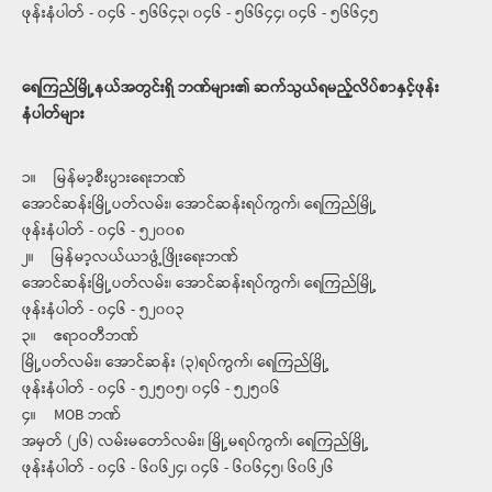
ဖုန်းနံပါတ် - ၀၄၆ - ၅၆၆၄၃၊ ၀၄၆ - ၅၆၆၄၄၊ ၀၄၆ - ၅၆၆၄၅
ရေကြည်မြို့နယ်အတွင်းရှိ ဘဏ်များ၏ ဆက်သွယ်ရမည့်လိပ်စာနှင့်ဖုန်း
နံပါတ်များ
၁။ မြန်မာ့စီးပွားရေးဘဏ်
အောင်ဆန်းမြို့ပတ်လမ်း၊ အောင်ဆန်းရပ်ကွက်၊ ရေကြည်မြို့
ဖုန်းနံပါတ် - ၀၄၆ - ၅၂၀၀၈
၂။ မြန်မာ့လယ်ယာဖွံ့ဖြိုးရေးဘဏ်
အောင်ဆန်းမြို့ပတ်လမ်း၊ အောင်ဆန်းရပ်ကွက်၊ ရေကြည်မြို့
ဖုန်းနံပါတ် - ၀၄၆ - ၅၂၀၀၃
၃။ ဧရာဝတီဘဏ်
မြို့ပတ်လမ်း၊ အောင်ဆန်း (၃)ရပ်ကွက်၊ ရေကြည်မြို့
ဖုန်းနံပါတ် - ၀၄၆ - ၅၂၅၀၅၊ ၀၄၆ - ၅၂၅၀၆
၄။ MOB ဘဏ်
အမှတ် (၂၆) လမ်းမ​တော်လမ်း၊ မြို့မရပ်ကွက်၊ ရေကြည်မြို့
ဖုန်းနံပါတ် - ၀၄၆ - ၆၀၆၂၄၊ ၀၄၆ - ၆၀၆၄၅၊ ၆၀၆၂၆