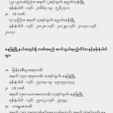
(၂၃×၂၄)လမ်းကြား၊ အမှတ် (၂)ရပ်ကွက်၊ ညောင်တုန်းမြို့
ဖုန်းနံပါတ် - ၀၄၆ - ၂၀၆၆၃၊ ၀၉ - ၅၂၆၂၇၀၁
၃။ CB ဘဏ်
(၃×၄)ကြား၊ အမှတ် (၄)ရပ်ကွက်၊ ညောင်တုန်းမြို့
ဖုန်းနံပါတ် - ၀၄၆ - ၂၀၀၂၈၊ ၀၄၆ - ၂၀၀၂၉၊ ၀၄၆ - ၂၀၀၃၀၊ ၀၄၆ -
၂၀၀၃၁
ဓနုဖြူမြို့နယ်အတွင်းရှိ ဘဏ်အမည်၊ ဆက်သွယ်ရမည့်လိပ်စာနှင့်ဖုန်းနံပါတ်
များ
၁။ မြန်မာ့စီးပွားရေးဘဏ်
အမှတ် (၇၃)၊ ဘုရားလမ်း၊ (၈)ရပ်ကွက်၊ ဓနုဖြူမြို့
ဖုန်းနံပါတ် - ၀၄၆ - ၂၅၁၁၄၊ ၀၉ - ၄၅၀၅၄၀၇၇၃
၂။ CB ဘဏ်
အမှတ် (၅၈)၊ မဟာဇေတလမ်း၊ (၇)ရပ်ကွက်၊ ဓနုဖြူမြို့
ဖုန်းနံပါတ် - ၀၄၆ - ၂၅၀၇၂၊ ၀၄၆ - ၂၅၀၉၄
၃။ ကမ္ဘောဇဘဏ်
အမှတ် (၂၉)၊ ဘုရားလမ်းနှင့်ခေမာလမ်းထောင့်၊ အမှတ် (၅)ရပ်ကွက်၊ ဓနု