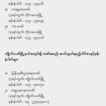
ဖုန်းနံပါတ် - ၀၄၅ - ၄၅၄၁၆
၄။ ကမ္ဘောဇဘဏ်
(၃)ရပ်ကွက်၊ ဘိုကလေးမြို့
ဖုန်းနံပါတ် - ၀၄၅ - ၄၅၈၃၉
၅။ CB ဘဏ်
(၃)ရပ်ကွက်၊ ဘိုကလေးမြို့
ဖုန်းနံပါတ် - ၀၄၅ - ၄၅၁၀၆
ကျိုက်လတ်မြို့နယ်အတွင်းရှိ ဘဏ်အမည်၊ ဆက်သွယ်ရမည့်လိပ်စာနှင့်ဖုန်း
နံပါတ်များ
၁။ မြန်မာ့စီးပွားရေးဘဏ်
(၄)ရပ်ကွက်၊ ကျိုက်လတ်မြို့
ဖုန်းနံပါတ် - ၀၄၅ - ၄၈၀၅၈
၂။ ကမ္ဘာ့ရတနာဘဏ်
(၃)ရပ်ကွက်၊ ကျိုက်လတ်မြို့
ဖုန်းနံပါတ် - ၀၉ - ၂၅၄၃၃၄၈၀၇