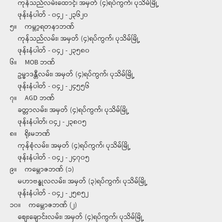
ကုန်သည်လမ်းထောင့်၊ အမှတ် (၄)ရပ်ကွက်၊ ပုသိမ်မြို့
ဖုန်းနံပါတ် - ၀၄၂ - ၂၃၆၂၀
၅။ ကမ္ဘာ့ရတနာဘဏ်
ကုန်သည်လမ်း၊ အမှတ် (၄)ရပ်ကွက်၊ ပုသိမ်မြို့
ဖုန်းနံပါတ် - ၀၄၂ - ၂၃၅၈၀
၆။ MOB ဘဏ်
ဥမ္မာဒန္တီလမ်း၊ အမှတ် (၄)ရပ်ကွက်၊ ပုသိမ်မြို့
ဖုန်းနံပါတ် - ၀၄၂ - ၂၄၅၅၆
၇။ AGD ဘဏ်
ခတ္တာလမ်း၊ အမှတ် (၄)ရပ်ကွက်၊ ပုသိမ်မြို့
ဖုန်းနံပါတ်၊ ၀၄၂ - ၂၃၈၀၅
၈။ ရိုးမဘဏ်
ကုန်စုံလမ်း၊ အမှတ် (၄)ရပ်ကွက်၊ ပုသိမ်မြို့
ဖုန်းနံပါတ် - ၀၄၂ - ၂၄၇၀၅
၉။ ကမ္ဘောဇဘဏ် (၁)
မဟာဗန္ဓုလလမ်း၊ အမှတ် (၃)ရပ်ကွက်၊ ပုသိမ်မြို့
ဖုန်းနံပါတ် - ၀၄၂ - ၂၅၈၅၂
၁၀။ ကမ္ဘောဇဘဏ် (၂)
စျေးချောင်းလမ်း၊ အမှတ် (၄)ရပ်ကွက်၊ ပုသိမ်မြို့