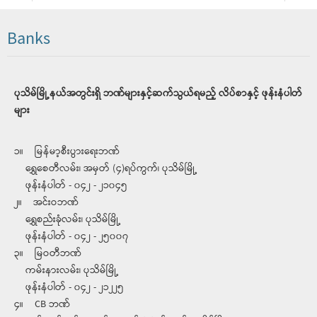
Banks
ပုသိမ်မြို့နယ်အတွင်းရှိ ဘဏ်များနှင့်ဆက်သွယ်ရမည့် လိပ်စာနှင့် ဖုန်းနံပါတ်
များ
၁။ မြန်မာ့စီးပွားရေးဘဏ်
ရွှေစေတီလမ်း၊ အမှတ် (၄)ရပ်ကွက်၊ ပုသိမ်မြို့
ဖုန်းနံပါတ် - ၀၄၂ - ၂၁၀၄၅
၂။ အင်းဝဘဏ်
ရွှေစည်းခုံလမ်း၊ ပုသိမ်မြို့
ဖုန်းနံပါတ် - ၀၄၂ - ၂၅၀၀၇
၃။ မြဝတီဘဏ်
ကမ်းနားလမ်း၊ ပုသိမ်မြို့
ဖုန်းနံပါတ် - ၀၄၂ - ၂၁၂၂၅
၄။ CB ဘဏ်