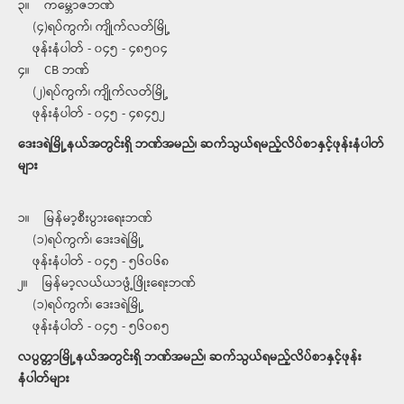
၃။ ကမ္ဘောဇဘဏ်
(၄)ရပ်ကွက်၊ ကျိုက်လတ်မြို့
ဖုန်းနံပါတ် - ၀၄၅ - ၄၈၅၀၄
၄။ CB ဘဏ်
(၂)ရပ်ကွက်၊ ကျိုက်လတ်မြို့
ဖုန်းနံပါတ် - ၀၄၅ - ၄၈၄၅၂
​​ဒေးဒရဲမြို့နယ်အတွင်းရှိ ဘဏ်အမည်၊ ဆက်သွယ်ရမည့်လိပ်စာနှင့်ဖုန်းနံပါတ်
များ
၁။ မြန်မာ့စီးပွားရေးဘဏ်
(၁)ရပ်ကွက်၊ ဒေးဒရဲမြို့
ဖုန်းနံပါတ် - ၀၄၅ - ၅၆၀၆၈
၂။ မြန်မာ့လယ်ယာဖွံ့ဖြိုးရေးဘဏ်
(၁)ရပ်ကွက်၊ ဒေးဒရဲမြို့
ဖုန်းနံပါတ် - ၀၄၅ - ၅၆၀၈၅
လပွတ္တာမြို့နယ်အတွင်းရှိ ဘဏ်အမည်၊ ဆက်သွယ်ရမည့်လိပ်စာနှင့်ဖုန်း
နံပါတ်များ