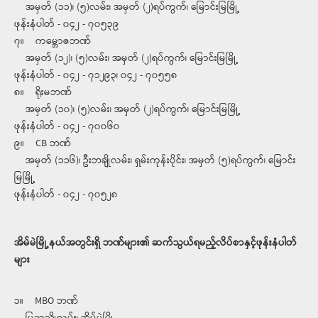
အမှတ် (၁၁)၊ (၅)လမ်း၊ အမှတ် (၂)ရပ်ကွက်၊ မြောင်းမြမြို့
ဖုန်းနံပါတ် - ၀၄၂ - ၇၀၅၃၉
၇။ က​​မ္ဘောဇဘဏ်
အမှတ် (၁၂)၊ (၅)လမ်း၊ အမှတ် (၂)ရပ်ကွက်၊ မြောင်းမြမြို့
ဖုန်းနံပါတ် - ၀၄၂ - ၇၁၂၉၃၊ ၀၄၂ - ၇၀၅၅၈
၈။ ရိုးမဘဏ်
အမှတ် (၁၀)၊ (၅)လမ်း၊ အမှတ် (၂)ရပ်ကွက်၊ မြောင်းမြမြို့
ဖုန်းနံပါတ် - ၀၄၂ - ၇၀၀၆၀
၉။ CB ဘဏ်
အမှတ် (၁၁၆)၊ ဦးဘချိုလမ်း၊ ရှမ်းကုန်းပိုင်း၊ အမှတ် (၅)ရပ်ကွက်၊ မြောင်း
မြမြို့
ဖုန်းနံပါတ် - ၀၄၂ - ၇၀၅၂၈
အိမ်မဲမြို့နယ်အတွင်းရှိ ဘဏ်များ၏ ဆက်သွယ်ရမည့်လိပ်စာနှင့်ဖုန်းနံပါတ်
များ
၁။ MBO ဘဏ်