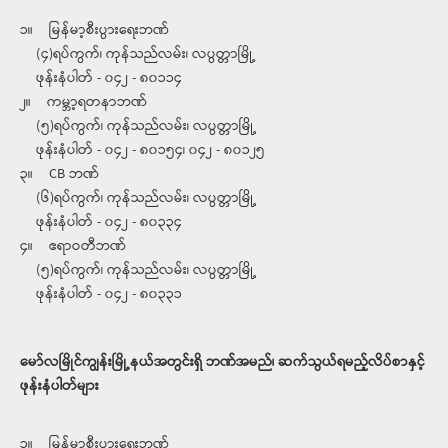
၁။ မြန်မာ့စီးပွားရေးဘဏ်
(၄)ရပ်ကွက်၊ ကုန်သည်လမ်း၊ လပွတ္တာမြို့
ဖုန်းနံပါတ် - ၀၄၂ - ၈၀၁၁၄
၂။ ကမ္ဘာ့ရတနာဘဏ်
(၅)ရပ်ကွက်၊ ကုန်သည်လမ်း၊ လပွတ္တာမြို့
ဖုန်းနံပါတ် - ၀၄၂ - ၈၀၁၅၄၊ ၀၄၂ - ၈၀၁၂၅
၃။ CB ဘဏ်
(၆)ရပ်ကွက်၊ ကုန်သည်လမ်း၊ လပွတ္တာမြို့
ဖုန်းနံပါတ် - ၀၄၂ - ၈၀၃၃၄
၄။ ဧရာဝတီဘဏ်
(၅)ရပ်ကွက်၊ ကုန်သည်လမ်း၊ လပွတ္တာမြို့
ဖုန်းနံပါတ် - ၀၄၂ - ၈၀၃၃၁
မော်လမြိုင်ကျွန်းမြို့နယ်အတွင်းရှိ ဘဏ်အမည်၊ ဆက်သွယ်ရမည့်လိပ်စာနှင့်
ဖုန်းနံပါတ်များ
၁။ မြန်မာ့စီးပွားရေးဘဏ်