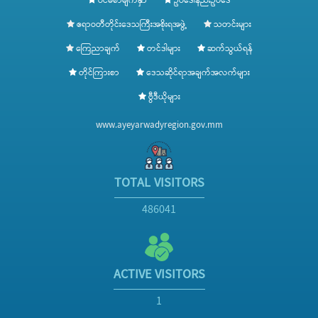
ပင်မစာမျက်နှာ
ဥပဒေ၊နည်းဥပဒေ
ဧရာဝတီတိုင်းဒေသကြီးအစိုးရအဖွဲ့
သတင်းများ
ကြေညာချက်
တင်ဒါများ
ဆက်သွယ်ရန်
တိုင်ကြားစာ
ဒေသဆိုင်ရာအချက်အလက်များ
ဗွီဒီယိုများ
www.ayeyarwadyregion.gov.mm
TOTAL VISITORS
486041
ACTIVE VISITORS
1