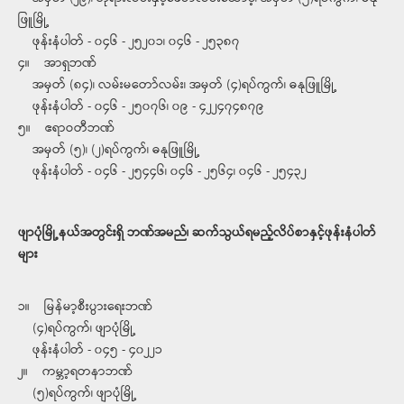
ဖြူမြို့
ဖုန်းနံပါတ် - ၀၄၆ - ၂၅၂၀၁၊ ၀၄၆ - ၂၅၃၈၇
၄။ အာရှဘဏ်
အမှတ် (၈၄)၊ လမ်းမတော်လမ်း၊ အမှတ် (၄)ရပ်ကွက်၊ ဓနုဖြူမြို့
ဖုန်းနံပါတ် - ၀၄၆ - ၂၅၀၇၆၊ ၀၉ - ၄၂၂၄၇၄၈၇၉
၅။ ဧရာဝတီဘဏ်
အမှတ် (၅)၊ (၂)ရပ်ကွက်၊ ဓနုဖြူမြို့
ဖုန်းနံပါတ် - ၀၄၆ - ၂၅၄၄၆၊ ၀၄၆ - ၂၅၆၄၊ ၀၄၆ - ၂၅၄၃၂
ဖျာပုံမြို့နယ်အတွင်းရှိ ဘဏ်အမည်၊ ဆက်သွယ်ရမည့်လိပ်စာနှင့်ဖုန်းနံပါတ်
များ
၁။ မြန်မာ့စီးပွားရေးဘဏ်
(၄)ရပ်ကွက်၊ ဖျာပုံမြို့
ဖုန်းနံပါတ် - ၀၄၅ - ၄၀၂၂၁
၂။ ကမ္ဘာ့ရတနာဘဏ်
(၅)ရပ်ကွက်၊ ဖျာပုံမြို့