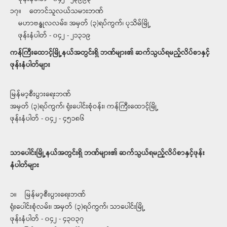
၁၇။ တောင်သူလယ်သမားဘဏ်
မဟာဗန္ဓုလလမ်း၊ အမှတ် (၃)ရပ်ကွက်၊ ပုသိမ်မြို့
ဖုန်းနံပါတ် - ၀၄၂ - ၂၁၃၁၉
ကန်ကြီးထောင့်မြို့နယ်အတွင်းရှိ ဘဏ်များ၏ ဆက်သွယ်ရမည့်လိပ်စာနှင့်
ဖုန်းနံပါတ်များ
မြန်မာ့စီးပွားရေးဘဏ်
အမှတ် (၃)ရပ်ကွက်၊ ရုံးပေါင်းစုံဝန်း၊ ကန်ကြီးထောင့်မြို့
ဖုန်းနံပါတ် - ၀၄၂ - ၄၅၁၈၆
သာပေါင်းမြို့နယ်အတွင်းရှိ ဘဏ်များ၏ ဆက်သွယ်ရမည့်လိပ်စာနှင့်ဖုန်း
နံပါတ်များ
၁။ မြန်မာ့စီးပွားရေးဘဏ်
ရုံးပေါင်းစုံလမ်း၊ အမှတ် (၃)ရပ်ကွက်၊ သာပေါင်းမြို့
ဖုန်းနံပါတ် - ၀၄၂ - ၄၃၀၃၇