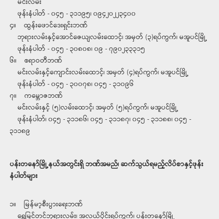
မင်းလမ်း
ဖုန်းနံပါတ် - ၀၄၅ - ၃၁၁၉၅၊ ၀၉၄၂၀၂၂၃၄၀၀
၄။ ထွန်းဖောင်ဒေးရှင်းဘဏ်
ဘုရားလမ်းနှင့်အောင်ဇေယျလမ်းထောင့်၊ အမှတ် (၃)ရပ်ကွက်၊ မအူပင်မြို့
ဖုန်းနံပါတ် - ၀၄၅ - ၃၀၈၀၈၊ ၀၉ - ၇၉၀၂၃၃၃၁၅
၆။ ဧရာဝတီဘဏ်
မင်းလမ်းနှင့်ကျောင်းလမ်းထောင့်၊ အမှတ် (၄)ရပ်ကွက်၊ မအူပင်မြို့
ဖုန်းနံပါတ် - ၀၄၅ - ၃၀၀၇၈၊ ၀၄၅ - ၃၁၀၉၆
၇။ ကမ္ဘောဇဘဏ်
မင်းလမ်းနှင့် (၅)လမ်းထောင့်၊ အမှတ် (၅)ရပ်ကွက်၊ မအူပင်မြို့
ဖုန်းနံပါတ်၊ ၀၄၅ - ၃၁၁၈၆၊ ၀၄၅ - ၃၁၁၈၇၊ ၀၄၅ - ၃၁၁၈၈၊ ၀၄၅ -
၃၁၁၈၉
ပန်းတနော်မြို့နယ်အတွင်းရှိ ဘဏ်အမည်၊ ဆက်သွယ်ရမည့်လိပ်စာနှင့်ဖုန်း
နံပါတ်များ
၁။ မြန်မာ့စီးပွားရေးဘဏ်
ရွှေမြင်တင်ဘုရားလမ်း၊ အလယ်ပိုင်းရပ်ကွက်၊ ပန်းတနော်မြို့