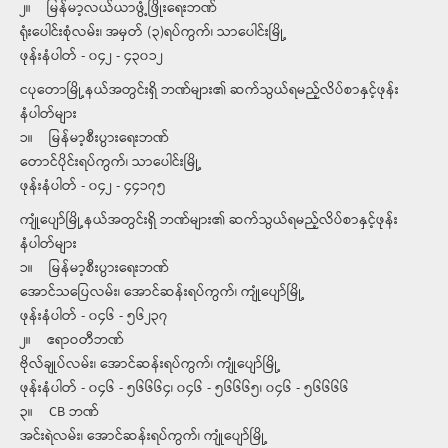
၂။ မြန်မာ့လယ်ယာဖွံ့ဖြိုးရေးဘဏ်
ရုံးပေါင်းစုံလမ်း၊ အမှတ် (၃)ရပ်ကွက်၊ သာပေါင်းမြို့
ဖုန်းနံပါတ် - ၀၄၂ - ၄၃၀၁၂
ငပုတောမြို့နယ်အတွင်းရှိ ဘဏ်များ၏ ဆက်သွယ်ရမည့်လိပ်စာနှင့်ဖုန်း
နံပါတ်များ
၁။ မြန်မာ့စီးပွားရေးဘဏ်
တောင်ပိုင်းရပ်ကွက်၊ သာပေါင်းမြို့
ဖုန်းနံပါတ် - ၀၄၂ - ၄၄၁၇၅
ကျုံပျော်မြို့နယ်အတွင်းရှိ ဘဏ်များ၏ ဆက်သွယ်ရမည့်လိပ်စာနှင့်ဖုန်း
နံပါတ်များ
၁။ မြန်မာ့စီးပွားရေးဘဏ်
အောင်သပြေလမ်း၊ အောင်ဆန်းရပ်ကွက်၊ ကျုံပျော်မြို့
ဖုန်းနံပါတ် - ၀၄၆ - ၅၆၂၃၇
၂။ ဧရာဝတီဘဏ်
ဗိုလ်ချုပ်လမ်း၊ အောင်ဆန်းရပ်ကွက်၊ ကျုံပျော်မြို့
ဖုန်းနံပါတ် - ၀၄၆ - ၅၆၆၆၄၊ ၀၄၆ - ၅၆၆၆၅၊ ၀၄၆ - ၅၆၆၆၆
၃။ CB ဘဏ်
အင်းရဲလမ်း၊ အောင်ဆန်းရပ်ကွက်၊ ကျုံပျော်မြို့