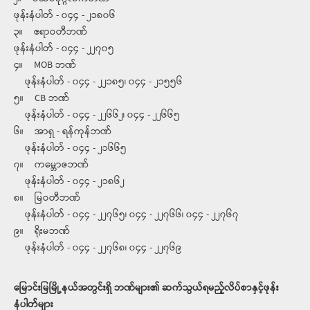
ဖုန်းနံပါတ် - ၀၄၄ - ၂၁၈၀၆
၃။ ဧရာဝတီဘဏ်
ဖုန်းနံပါတ် - ၀၄၄ - ၂၂၇၀၅
၄။ MOB ဘဏ်
ဖုန်းနံပါတ် - ၀၄၄ - ၂၂၁၈၅၊ ၀၄၄ - ၂၁၅၅၆
၅။ CB ဘဏ်
ဖုန်းနံပါတ် - ၀၄၄ - ၂၂၆၆၂၊ ၀၄၄ - ၂၂၆၆၅
၆။ အာရှ - ရန်ကုန်ဘဏ်
ဖုန်းနံပါတ် - ၀၄၄ - ၂၁၆၆၅
၇။ ကမ္ဘောဇဘဏ်
ဖုန်းနံပါတ် - ၀၄၄ - ၂၁၈၆၂
၈။ မြဝတီဘဏ်
ဖုန်းနံပါတ် - ၀၄၄ - ၂၂၇၆၅၊ ၀၄၄ - ၂၂၇၆၆၊ ၀၄၄ - ၂၂၇၆၇
၉။ ရိုးမဘဏ်
ဖုန်းနံပါတ် - ၀၄၄ - ၂၂၇၆၈၊ ၀၄၄ - ၂၂၇၆၉
မြောင်းမြမြို့နယ်အတွင်းရှိ ဘဏ်များ၏ ဆက်သွယ်ရမည့်လိပ်စာနှင့်ဖုန်း
နံပါတ်များ