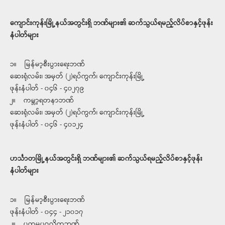
ကျောင်းကုန်းမြို့နယ်အတွင်းရှိ ဘဏ်များ၏ ဆက်သွယ်ရမည့်လိပ်စာနှင့်ဖုန်း
နံပါတ်များ
၁။ မြန်မာ့စီးပွားရေးဘဏ်
ဆေးရုံလမ်း၊ အမှတ် (၂)ရပ်ကွက်၊ ကျောင်းကုန်းမြို့
ဖုန်းနံပါတ် - ၀၄၆ - ၄၀၂၇၉
၂။ ကမ္ဘာ့ရတနာဘဏ်
ဆေးရုံလမ်း၊ အမှတ် (၂)ရပ်ကွက်၊ ကျောင်းကုန်းမြို့
ဖုန်းနံပါတ် - ၀၄၆ - ၄၀၁၂၄
ဟင်္သာတမြို့နယ်အတွင်းရှိ ဘဏ်များ၏ ဆက်သွယ်ရမည့်လိပ်စာနှင့်ဖုန်း
နံပါတ်များ
၁။ မြန်မာ့စီးပွားရေးဘဏ်
ဖုန်းနံပါတ် - ၀၄၄ - ၂၁၀၁၇
၂။ ပထမပုဂ္ဂလိကဘဏ်