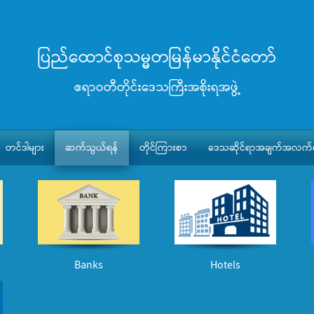
ပြည်ထောင်စုသမ္မတမြန်မာနိုင်ငံတော်
ဧရာဝတီတိုင်းဒေသကြီးအစိုးရအဖွဲ့
တင်ဒါများ
ဆက်သွယ်ရန်
တိုင်ကြားစာ
ဒေသဆိုင်ရာအချက်အလက်မ
Banks
Hotels