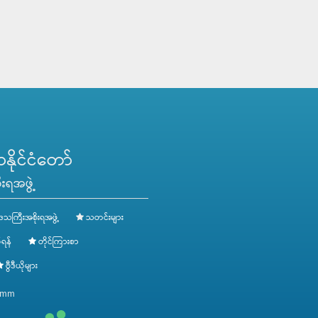
ိုင်ငံတော်
းရအဖွဲ့
ေသကြီးအစိုးရအဖွဲ့
သတင်းများ
ရန်
တိုင်ကြားစာ
ဗွီဒီယိုများ
v.mm