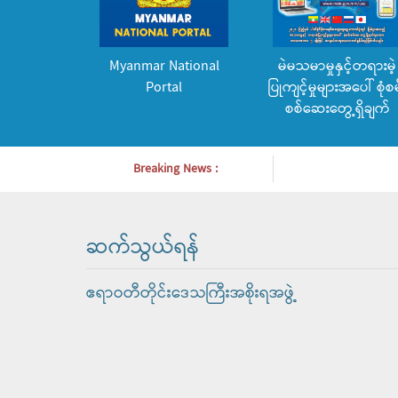
Myanmar National
မဲမသမာမှုနှင့်တရားမဲ့
Portal
ပြုကျင့်မှုများအပေါ် စုံစမ
စစ်ဆေးတွေ့ရှိချက်
Breaking News :
ဆက်သွယ်ရန်
ဧရာဝတီတိုင်းဒေသကြီးအစိုးရအဖွဲ့