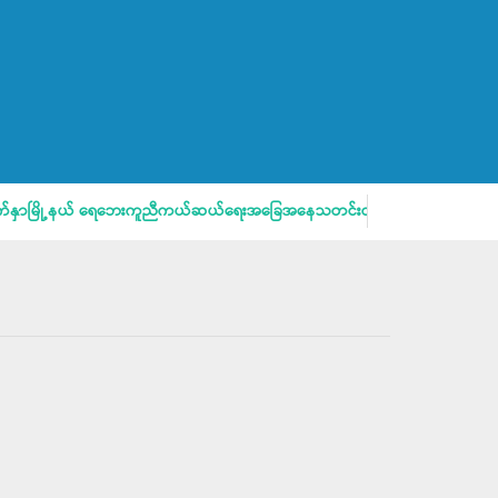
မြို့နယ် ရေဘေးကူညီကယ်ဆယ်ရေးအခြေအနေသတင်းထုတ်ပြန်ခြင်း
မြ