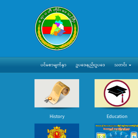
ပင်မစာမျက်နှာ
ဥပဒေ၊နည်းဥပဒေ
သတင်း
History
Education