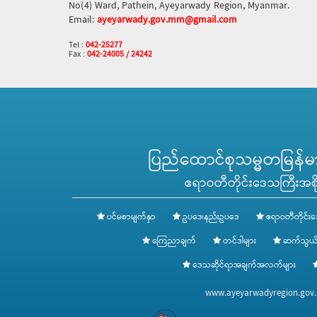
No(4) Ward, Pathein, Ayeyarwady Region, Myanmar.
Email:
ayeyarwady.gov.mm@gmail.com
Tel :
042-25277
Fax :
042-24005 / 24242
ပြည်ထောင်စုသမ္မတမြန်မာန
ဧရာဝတီတိုင်းဒေသကြီးအစို
ပင်မစာမျက်နှာ
ဥပဒေ၊နည်းဥပဒေ
ဧရာဝတီတိုင်းဒ
ကြေညာချက်
တင်ဒါများ
ဆက်သွယ်
ဒေသဆိုင်ရာအချက်အလက်များ
www.ayeyarwadyregion.go