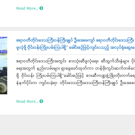
လှစ်ခဲ့သည့် လက်မှတ်ရ ပိုးသတ်ဆေး သုံးစွဲသူများ သင်တန်း(၃/၂၀၂၆)ဖ
Read More...
ပြီး သင်တန်းသား၊ သင်တန်းသူများအား ရင်းရင်းနှီးနှီးနှုတ်ဆက်ခဲ့ကြောင်း
ဧရာဝတီတိုင်းဒေသကြီးဝန်ကြီးချုပ် ဦးအေးကျော် ဧရာဝတီတိုင်းဒေသကြီ
ဖူလုံဖို့ ဝိုင်းဝန်းကြိုးပမ်းကြပါစို့” ခေါင်းစဉ်ဖြင့်ကျင်းပသည့် အလုပ်ရုံဆွ
ဧရာဝတီတိုင်းဒေသကြီးအတွင်း စားသုံးဆီဖူလုံရေး၊ ဆီထွက်သီးနှံများ ပိုမိုတ
ရေးအတွက် နည်းလမ်းများ ရှာဖွေဖော်ထုတ်ကာ တန်ဖိုးကွင်းဆက်တစ်လျေ
ဖို့ ဝိုင်းဝန်း ကြိုးပမ်းကြပါစို့”ခေါင်းစဉ်ဖြင့် စားဆီကဏ္ဍဖွံ့ဖြိုးတိုးတက
နံနက်ပိုင်းက ကျင်းပခဲ့ရာ တိုင်းဒေသကြီးဒေသကြီးဝန်ကြီးချုပ် ဦးအေး
ဆိုင်ရာများ၊ ပညာရှင်များ၊ ဆီစက်လုပ်ငန်းရှင်များနှင့် တောင်သူများက ဝိုင
Read More...