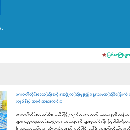
်း
မြစ်ရေကြီးမှုအန္တရာယ် 
ဧရာဝတီတိုင်းဒေသကြီးအစိုးရအဖွဲ့ကကြီးမှူး၍ ပန္နရသမအကြိမ်မြောက် စုပ
လှူဒါန်းပွဲ အခမ်းအနားကျင်းပ
ဧရာဝတီတိုင်းဒေသကြီး၊ ပုသိမ်မြို့ကျက်သရေဆောင် သာသနာ့ဗိမာန်တော်
များ၊ လူမှုရေးအသင်းအဖွဲ့များ၊ စေတနာရှင် များစုပေါင်းပြီး ဩဝါဒါစရိ
ရှိ သံဃာတော်များ၊ သီလရှင်များနှင့် ပုသိမ်မြို့ပေါ်ရှိ ကျောင်းတိုက်များ