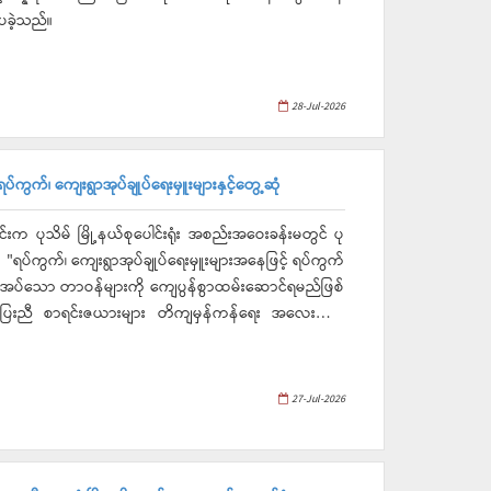
ပခဲ့သည်။
28-Jul-2026
်ကွက်၊ ကျေးရွာအုပ်ချုပ်ရေးမှူးများနှင့်တွေ့ဆုံ
က ပုသိမ် မြို့နယ်စုပေါင်းရုံး အစည်းအဝေးခန်းမတွင် ပု
ံ၍ "ရပ်ကွက်၊ ကျေးရွာအုပ်ချုပ်ရေးမှူးများအနေဖြင့် ရပ်ကွက်
 ပေးအပ်သော တာဝန်များကို ကျေပွန်စွာထမ်းဆောင်ရမည်ဖြစ်
နှင့်တပြေးညီ စာရင်းဇယားများ တိကျမှန်ကန်ရေး အလေးထား
27-Jul-2026