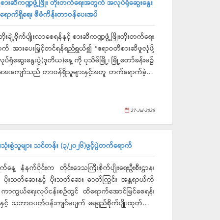
စားဆီကဏ္ဍဖွံ့ဖြိုး တိုးတက်ရေးအတွက် အလုပ်ရုံဆွေးနွေး
်းရောက်ရှိရေး စီမံကိန်းတာဝန်ပေးအပ်
ုးချဲ့စိုက်ပျိုးလာစေရန်နှင့် စားဆီကဏ္ဍဖွံ့ဖြိုးတိုးတက်ရေး
 အားပေးမြှင့်တင်ရန်ရည်ရွယ်၍ “ဧရာဝတီစားဆီဖူလုံဖို့
ုပ်ရုံဆွေးနွေးပွဲ(ဒုတိယ)နေ့ ကို ပုသိမ်မြို့၊ မြို့တော်ခန်းမ၌
အေးကျော်သည် တာဝန်ရှိသူများနှင့်အတူ တက်ရောက်ခဲ့ပြီး
ြည့်မီရေးနှင့် ပန်းတိုင်အထွက်နှုန်းရောက်ရှိရေး စီမံကိန်း
27-Jul-2026
ံးစွဲသူများ သင်တန်း (၃/၂၀၂၆)ဖွင့်ပွဲတက်ရောက်
ေ့ နံနက်ပိုင်းက တိုင်းဒေသကြီးစိုက်ပျိုးရေးဦးစီးဌာန၊
ိုးသတ်ဆေးနှင့် ပိုးသတ်ဆေး ဓာတ်ကြွင်း အန္တရာယ်ကို
ံ ကာကွယ်ရေးလုပ်ငန်းစဉ်တွင် ထိရောက်အောင်မြင်စေရန်၊
ရေးနှင့် သဘာဝပတ်ဝန်းကျင်မပျက် ရေရှည်စိုက်ပျိုးထုတ်လုပ်
 ဇူလိုင်လ ၂၃ ရက်နေ့မှ ၂၅ ရက်နေ့အထိ ၃ ရက်ကြာဖွင့်