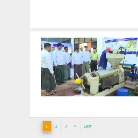
1
2
3
>
Last