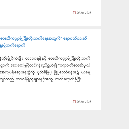
ွင့်ပွဲအခမ်းအနားတက်ရောက်၍ အမှာစကားများ ပြောကြားခဲ့
 သိရှိရပါသည်။
26-Jul-2026
း စားဆီကဏ္ဍဖွံ့ဖြိုးတိုးတက်ရေးအတွက်“ ဧရာဝတီစားဆီ
ေးနွေးပွဲတက်ရောက်
ိုးချဲ့စိုက်ပျိုး လာစေရန်နှင့် စားဆီကဏ္ဍဖွံ့ဖြိုးတိုးတက်
ာက် အားပေးမြှင့်တင်ရန်ရည်ရွယ်၍ “ဧရာဝတီစားဆီဖူလုံ
်ရေးအလုပ်ရုံဆွေးနွေးပွဲကို ပုသိမ်မြို့၊ မြို့တော်ခန်းမ၌ ယနေ့
ကျော်သည် တာဝန်ရှိသူများနှင့်အတူ တက်ရောက်ခဲ့ပြီး ဌာန
်းဖွဲ့ဆွေးနွေးခဲ့ကြသည်။
26-Jul-2026