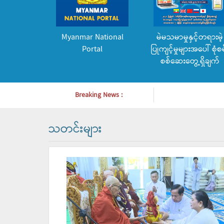
Myanmar National
မဲမသမာမှုနှင့်တရားမဲ့
Portal
ပြုကျင့်မှုများအပေါ် စုံစမ
စစ်ဆေးတွေ့ရှိချက်
Breaking News :
သတင်းများ