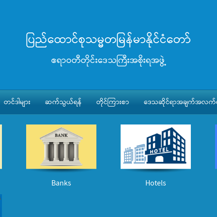
ပြည်ထောင်စုသမ္မတမြန်မာနိုင်ငံတော်
ဧရာဝတီတိုင်းဒေသကြီးအစိုးရအဖွဲ့
တင်ဒါများ
ဆက်သွယ်ရန်
တိုင်ကြားစာ
ဒေသဆိုင်ရာအချက်အလက်မ
Banks
Hotels