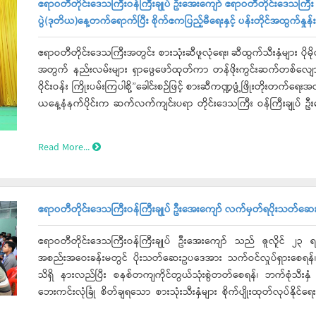
ဧရာဝတီတိုင်းဒေသကြီးဝန်ကြီးချုပ် ဦးအေးကျော် ဧရာဝတီတိုင်းဒေသကြီး 
ပွဲ(ဒုတိယ)နေ့တက်ရောက်ပြီး စိုက်ဧကပြည့်မီရေးနှင့် ပန်းတိုင်အထွက်နှုန
ဧရာဝတီတိုင်းဒေသကြီးအတွင်း စားသုံးဆီဖူလုံရေး၊ ဆီထွက်သီးနှံများ ပိုမိုတိ
အတွက် နည်းလမ်းများ ရှာဖွေဖော်ထုတ်ကာ တန်ဖိုးကွင်းဆက်တစ်လျောက်
ဝိုင်းဝန်း ကြိုးပမ်းကြပါစို့”ခေါင်းစဉ်ဖြင့် စားဆီကဏ္ဍဖွံ့ဖြိုးတိုးတက်ရေးအလ
ယနေ့နံနက်ပိုင်းက ဆက်လက်ကျင်းပရာ တိုင်းဒေသကြီး ဝန်ကြီးချုပ် ဦး
ခရိုင်(၈)ခုအား မြေပဲ၊ နှမ်း၊ နေကြာ၊ ပဲပုတ်၊ ကော်ဖီသီးနှံများ စိုက်ဧကပ
တာဝန်ပေးအပ်သည်။
Read More...
ဧရာဝတီတိုင်းဒေသကြီးဝန်ကြီးချုပ် ဦးအေးကျော် လက်မှတ်ရပိုးသတ်ဆေးသု
ဧရာဝတီတိုင်းဒေသကြီးဝန်ကြီးချုပ် ဦးအေးကျော် သည် ဇူလိူင် ၂၃ ရက်န
အစည်းအဝေးခန်းမတွင် ပိုးသတ်ဆေးဥပဒေအား သက်ဝင်လှုပ်ရှားစေရန်၊ ပ
သိရှိ နားလည်ပြီး စနစ်တကျကိုင်တွယ်သုံးစွဲတတ်စေရန်၊ ဘက်စုံသီးနှ
ဘေးကင်းလုံခြုံ စိတ်ချရသော စားသုံးသီးနှံများ စိုက်ပျိုးထုတ်လုပ်နိုင်
နိုင်ရေးကို အထောက်အကူပြုစေရန် ရည်ရွယ်၍ သင်တန်းသား (၂၀၀)ဦးအား