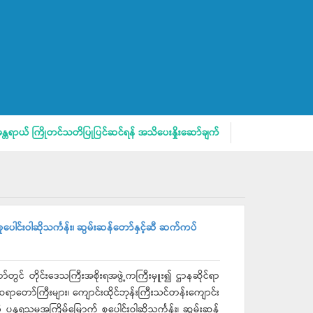
ကြိုတင်သတိပြုပြင်ဆင်ရန် အသိပေးနှိုးဆော်ချက်
မိဘပြည်သူများအား အ
ေါင်းဝါဆိုသင်္ကန်း၊ ဆွမ်းဆန်တော်နှင့်ဆီ ဆက်ကပ်
တွင် တိုင်းဒေသကြီးအစိုးရအဖွဲ့ကကြီးမှူး၍ ဌာနဆိုင်ရာ
ယဆရာတော်ကြီးများ၊ ကျောင်းထိုင်ဘုန်းကြီးသင်တန်းကျောင်း
သို့ ပန္နရသမအကြိမ်မြောက် စုပေါင်းဝါဆိုသင်္ကန်း၊ ဆွမ်းဆန်