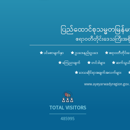
ပြည်ထောင်စုသမ္မတမြန်မာန
ဧရာဝတီတိုင်းဒေသကြီးအစို
ပင်မစာမျက်နှာ
ဥပဒေ၊နည်းဥပဒေ
ဧရာဝတီတိုင်းဒ
ကြေညာချက်
တင်ဒါများ
ဆက်သွယ်
ဒေသဆိုင်ရာအချက်အလက်များ
www.ayeyarwadyregion.go
TOTAL VISITORS
485995