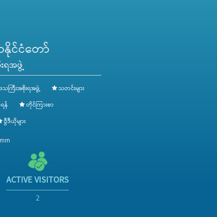
ိုင်ငံတော်
းရအဖွဲ့
ေသကြီးအစိုးရအဖွဲ့
သတင်းများ
ရန်
တိုင်ကြားစာ
ဗွီဒီယိုများ
v.mm
ACTIVE VISITORS
2