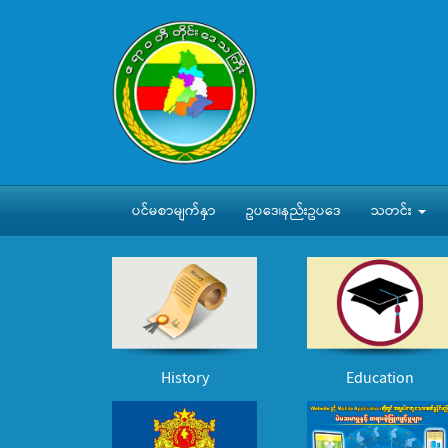
ပင်မစာမျက်နှာ
ဥပဒေ၊နည်းဥပဒေ
သတင်း
History
Education