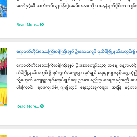
တော်နှင့်ဆီ ဆက်ကပ်လှူဒါန်းပွဲအခမ်းအနားကို ယနေ့နံနက်ပိုင်းက ကျင်း
Read More...
ဧရာဝတီတိုင်းဒေသကြီးဝန်ကြီးချုပ် ဦးအေးကျော် ပုသိမ်မြို့နယ်အတွင်းရှိ ရပ
ဧရာဝတီတိုင်းဒေသကြီးဝန်ကြီးချုပ် ဦးအေးကျော်သည် ယနေ့ နေ့လယ်ပိုင်း
သိမ်မြို့နယ်အတွင်းရှိ ရပ်ကွက်/ကျေးရွာ အုပ်ချုပ် ရေးမှူးများနှင့်တွေ့ဆု
သို့မဟုတ် ကျေးရွာအုပ်စုအုပ်ချုပ်ရေး ဥပဒေ၊ နည်းဥပဒေများနှင့်အညီ
ပါကြောင်း၊ ရပ်ကျေးပုံစံ(၂၇)မျိုးတွင် ရေးသွင်းချက်များ အချိန် 
ဆောင်ရွက်ရန်လိုကြောင်း
Read More...