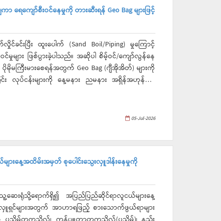
ကာ ရေကျော်စီးဝင်နေမှုကို တားဆီးရန် Geo Bag များဖြင့်
်ခင်းပြီး ထူးပေါက် (Sand Boil/Piping) မှုကြောင့်
ှုများ ဖြစ်ပွားခဲ့ပါသည်။ အဆိုပါ စိမ့်ဝင်/ကျော်လွန်နေ
ှု ပိုမိုမကြီးမားစေရန်အတွက် Geo Bag (ဂျီအိုအိတ်) များကို
 လုပ်ငန်းများကို နေ့မနား ညမနား အရှိန်အဟုန်မြှင့်
05-Jul-2026
ျားနေ့အထိမ်းအမှတ် စုပေါင်းသွေးလှူဒါန်းနေမှုကို
သူ့ဆေးရုံသို့ရောက်ရှိ၍ အပြည်ပြည်ဆိုင်ရာလူငယ်များနေ့
ွေးအလှူရှင်များအတွက် အာဟာရဖြည့် စားသောက်ဖွယ်ရာများ
ပုသိမ်တက္ကသိုလ်၊ ကွန်ပျူတာတက္ကသိုလ်(ပုသိမ်)၊ နည်း