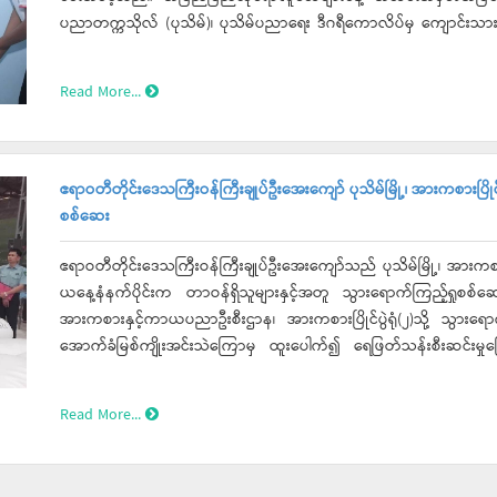
ပညာတက္ကသိုလ် (ပုသိမ်)၊ ပုသိမ်ပညာရေး ဒီဂရီကောလိပ်မှ ကျောင်းသားက
ကြောင်းသိရသည်။
Read More...
ဧရာဝတီတိုင်းဒေသကြီးဝန်ကြီးချုပ်ဦးအေးကျော် ပုသိမ်မြို့၊ အားကစားပြိုင်ပွဲ
စစ်ဆေး
ဧရာဝတီတိုင်းဒေသကြီးဝန်ကြီးချုပ်ဦးအေးကျော်သည် ပုသိမ်မြို့၊ အားကစားပြိ
ယနေ့နံနက်ပိုင်းက တာဝန်ရှိသူများနှင့်အတူ သွားရောက်ကြည့်ရှုစစ်ဆေး
အားကစားနှင့်ကာယပညာဦးစီးဌာန၊ အားကစားပြိုင်ပွဲရုံ(၂)သို့ သွားရေ
အောက်ခံမြစ်ကျိုးအင်းသဲကြောမှ ထူးပေါက်၍ ရေဖြတ်သန်းစီးဆင်းမှုကြ
ရေဘေးသင့်ခဲ့ရသည့် လေးမျက်နှာမြို့နယ်အတွင်းရှိ ရေဘေးသင့် ပြည်
သောက်ဖွယ်ရာများ၊ ထောက်ပံ့ရေးပစ္စည်းများ စုဆောင်းထားရှိမှုကိုကြ
Read More...
ထားရှိစေရေး၊ လိုအပ်သည့်နေရာများသို့ အမြန်ဆုံးပို့ဆောင်နိုင်ရေးနှင့်