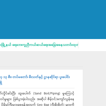
ယ် ရေဘေးကူညီကယ်ဆယ်ရေးအခြေအနေသတင်းထုတ်ပြန်ခြင်း
မြစ်ရေကြ
၃ စီး၊ တပ်မတော်၊ မီးသတ်နှင့် ဌာနဆိုင်ရာ ပူးပေါင်း
ှိ
်ခင်းပြီး ထူးပေါက် (Sand Boil/Piping) မှုကြောင့်
ှုများ ဖြစ်ပွားခဲ့ပါသည်။ အဆိုပါ စိမ့်ဝင်/ကျော်လွန်နေ
ှု ပိုမိုမကြီးမားစေရန်အတွက် Geo Bag (ဂျီအိုအိတ်) များကို