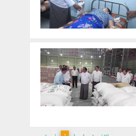
<
1
2
3
4
>
Last