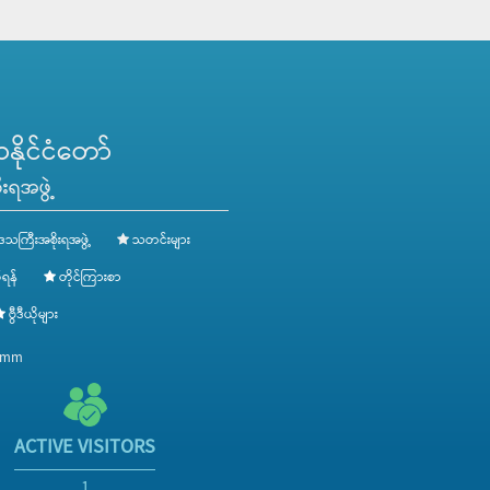
ိုင်ငံတော်
းရအဖွဲ့
ေသကြီးအစိုးရအဖွဲ့
သတင်းများ
ရန်
တိုင်ကြားစာ
ဗွီဒီယိုများ
v.mm
ACTIVE VISITORS
1