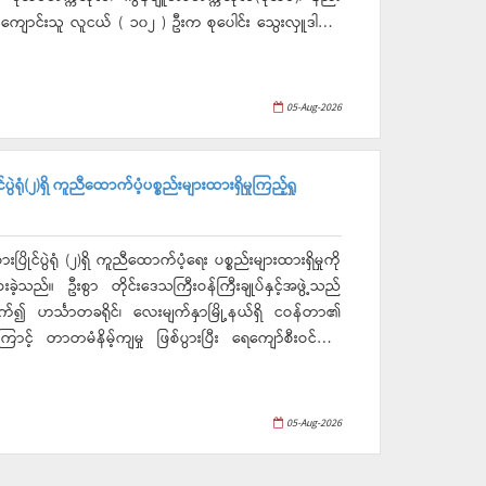
ျောင်းသူ လူငယ် ( ၁၀၂ ) ဦးက စုပေါင်း သွေးလှူဒါန်းခဲ့
05-Aug-2026
ရုံ(၂)ရှိ ကူညီထောက်ပံ့ပစ္စည်းများထားရှိမှုကြည့်ရှု
ုင်ပွဲရုံ (၂)ရှိ ကူညီထောက်ပံ့ရေး ပစ္စည်းများထားရှိမှုကို
ခဲ့သည်။ ဦးစွာ တိုင်းဒေသကြီးဝန်ကြီးချုပ်နှင့်အဖွဲ့သည်
ာက်၍ ဟင်္သာတခရိုင်၊ လေးမျက်နှာမြို့နယ်ရှိ ငဝန်တာ၏
ောင့် တာတမံနိမ့်ကျမှု ဖြစ်ပွားပြီး ရေကျော်စီးဝင်ကာ
သူများအတွက် အလှူရှင်များက လှူဒါန်းထားရှိသည့် စား
ည့်ရှုစစ်ဆေးပြီး ကူညီထောက်ပံ့ရေးပစ္စည်းများ စနစ်တကျ
 လိုအပ်သညများမှာကြားခဲ့သည်။
05-Aug-2026