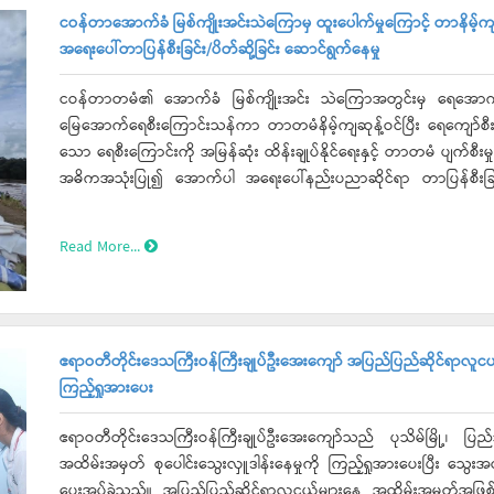
ငဝန်တာအောက်ခံ မြစ်ကျိုးအင်းသဲကြောမှ ထူးပေါက်မှုကြောင့် တာနိမ့်ကျ
အရေးပေါ်တာပြန်စီးခြင်း/ပိတ်ဆို့ခြင်း ဆောင်ရွက်နေမှု
ငဝန်တာတမံ၏ အောက်ခံ မြစ်ကျိုးအင်း သဲကြောအတွင်းမှ ရေအောက်လှိုင
မြေအောက်ရေစီးကြောင်းသန်ကာ တာတမံနိမ့်ကျဆုန့်ဝင်ပြီး ရေကျော်စီးဝင်မ
သော ရေစီးကြောင်းကို အမြန်ဆုံး ထိန်းချုပ်နိုင်ရေးနှင့် တာတမံ ပျက်စီးမ
အဓိကအသုံးပြု၍ အောက်ပါ အရေးပေါ်နည်းပညာဆိုင်ရာ တာပြန်စီးခြင်း
ဆောင်ရွက်လျက်ရှိပါသည်။
Read More...
ဧရာဝတီတိုင်းဒေသကြီးဝန်ကြီးချုပ်ဦးအေးကျော် အပြည်ပြည်ဆိုင်ရာလူငယ်မ
ကြည့်ရှုအားပေး
ဧရာဝတီတိုင်းဒေသကြီးဝန်ကြီးချုပ်ဦးအေးကျော်သည် ပုသိမ်မြို့၊ ပြည်
အထိမ်းအမှတ် စုပေါင်းသွေးလှူဒါန်းနေမှုကို ကြည့်ရှုအားပေးပြီး သ
ပေးအပ်ခဲ့သည်။ အပြည်ပြည်ဆိုင်ရာလူငယ်များနေ့ အထိမ်းအမှတ်အဖြစ် 