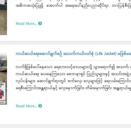
အဓိကအသုံးပြု၍ အောက်ပါ အရေးပေါ်နည်းပညာဆိုင်ရာ တာပြန်စီးခြင်း
ဆောင်ရွက်လျက်ရှိပါသည်။
Read More...
ကယ်ဆယ်ရေးဆောင်ရွက်စဉ် အသက်ကယ်ဝတ်စုံ (Life Jacket) မဖြစ်မနေ 
လက်ရှိဖြစ်ပေါ်နေသော ရေဘေးသင့်ဒေသများသို့ သွားရောက်၍ အသက်၊ ခန္ဓ
ကယ်ဆယ်ရေး ပေးနေကြသော စေတနာရှင် ပြည်သူများနှင့် အသင်းအဖွဲ့မ
လုပ်ငန်းများ ဆောင်ရွက်ရာတွင် စက်လှေ၊ လှေများဖြင့် ရေလမ်းကြောင်း
ရေစီးကြောင်းအန္တရာယ်နှင့် လှေမှောက်ခြင်း၊ တိမ်းမှောက်ခြင်း အန္တရာယ်မ
Read More...