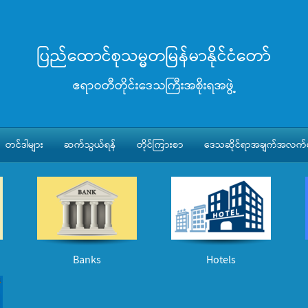
ပြည်ထောင်စုသမ္မတမြန်မာနိုင်ငံတော်
ဧရာဝတီတိုင်းဒေသကြီးအစိုးရအဖွဲ့
တင်ဒါများ
ဆက်သွယ်ရန်
တိုင်ကြားစာ
ဒေသဆိုင်ရာအချက်အလက်မ
Banks
Hotels