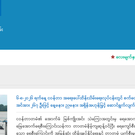
်း
လေးမျက်နှာမြို့န
၆-၈-၂၀၂၆ ရက်နေ့ ငဝန်တာ အရေးပေါ်ထိန်းသိမ်းရေးလုပ်ငန်းတွင် စက်လှေ ၁
အင်အား ၂၆၇ ဦးဖြင့် နေ့မနား ညမနား အရှိန်အဟုန်မြှင့် ဆောင်ရွက်လျက်ရ
ငဝန်တာတမံ၏ အောက်ခံ မြစ်ကျိုးအင်း သဲကြောအတွင်းမှ ရေအောက်လှိုင
မြေအောက်ရေစီးကြောင်းသန်ကာ တာတမံနိမ့်ကျဆုန့်ဝင်ပြီး ရေကျော်စီးဝင်မ
သော ရေစီးကြောင်းကို အမြန်ဆုံး ထိန်းချုပ်နိုင်ရေးနှင့် တာတမံ ပျက်စီးမ