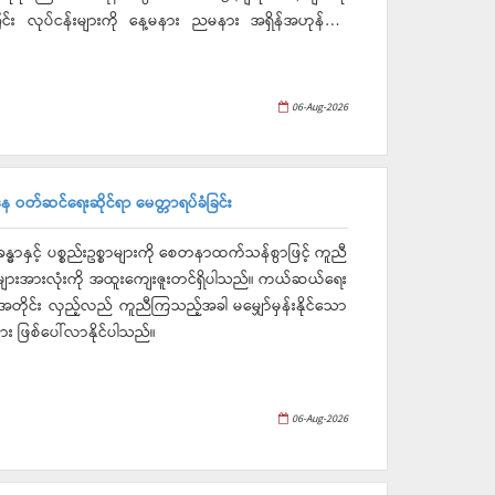
 လုပ်ငန်းများကို နေ့မနား ညမနား အရှိန်အဟုန်မြှင့်
06-Aug-2026
ဝတ်ဆင်ရေးဆိုင်ရာ မေတ္တာရပ်ခံခြင်း
ာနှင့် ပစ္စည်းဥစ္စာများကို စေတနာထက်သန်စွာဖြင့် ကူညီ
ျားအားလုံးကို အထူးကျေးဇူးတင်ရှိပါသည်။ ကယ်ဆယ်ရေး
အတိုင်း လှည့်လည် ကူညီကြသည့်အခါ မမျှော်မှန်းနိုင်သော
ျား ဖြစ်ပေါ်လာနိုင်ပါသည်။
06-Aug-2026