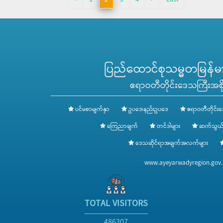
ပြည်ထောင်စုသမ္မတမြန်မာန
ဧရာဝတီတိုင်းဒေသကြီးအစို
ပင်မစာမျက်နှာ
ဥပဒေ၊နည်းဥပဒေ
ဧရာဝတီတိုင်းဒ
ကြေညာချက်
တင်ဒါများ
ဆက်သွယ်
ဒေသဆိုင်ရာအချက်အလက်များ
www.ayeyarwadyregion.go
TOTAL VISITORS
486307