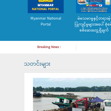
Myanmar National
မဲမသမာမှုနှင့်တရားမဲ့
Portal
ပြုကျင့်မှုများအပေါ် စုံစမ
စစ်ဆေးတွေ့ရှိချက်
Breaking News :
သတင်းများ