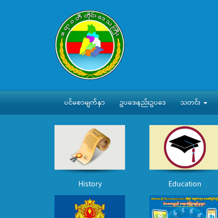
ပင်မစာမျက်နှာ
ဥပဒေ၊နည်းဥပဒေ
သတင်း
History
Education