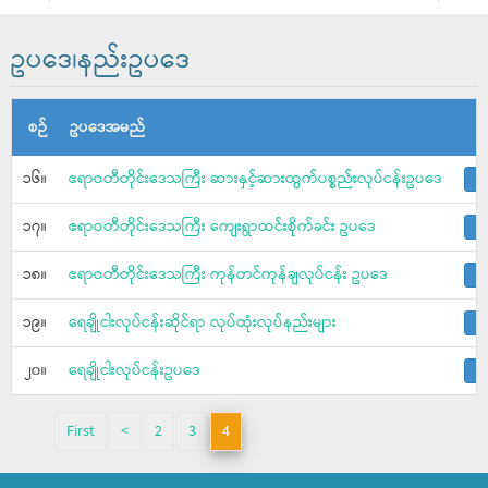
ဥပဒေ၊နည်းဥပဒေ
စဉ်
ဥပဒေအမည်
၁၆။
ဧရာဝတီတိုင်းဒေသကြီး ဆားနှင့်ဆားထွက်ပစ္စည်းလုပ်ငန်းဥပဒေ
၁၇။
ဧရာဝတီတိုင်းဒေသကြီး ကျေးရွာထင်းစိုက်ခင်း ဥပဒေ
၁၈။
ဧရာဝတီတိုင်းဒေသကြီး ကုန်တင်ကုန်ချလုပ်ငန်း ဥပဒေ
၁၉။
ရေချိုငါးလုပ်ငန်းဆိုင်ရာ လုပ်ထုံးလုပ်နည်းများ
၂၀။
ရေချိုငါးလုပ်ငန်းဥပဒေ
First
<
2
3
4