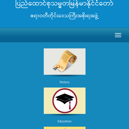
ပြည်ထောင်စုသမ္မတမြန်မာနိုင်ငံတော်
ဧရာဝတီတိုင်းဒေသကြီးအစိုးရအဖွဲ့
Toggl
naviga
History
Education