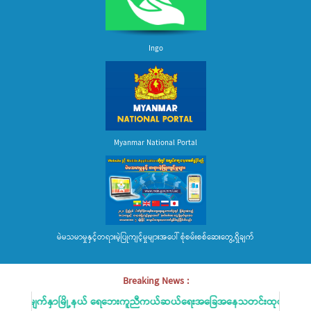
Ingo
Myanmar National Portal
မဲမသမာမှုနှင့်တရားမဲ့ပြုကျင့်မှုများအပေါ် စုံစမ်းစစ်ဆေးတွေ့ရှိချက်
Breaking News :
လေးမျက်နှာမြို့နယ် ရေဘေးကူညီကယ်ဆယ်ရေးအခြေအနေသတင်းထုတ်ပြန်ခြင်း