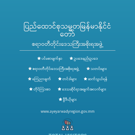
ပြည်ထောင်စုသမ္မတမြန်မာနိုင်ငံ
တော်
ဧရာဝတီတိုင်းဒေသကြီးအစိုးရအဖွဲ့
ပင်မစာမျက်နှာ
ဥပဒေ၊နည်းဥပဒေ
ဧရာဝတီတိုင်းဒေသကြီးအစိုးရအဖွဲ့
သတင်းများ
ကြေညာချက်
တင်ဒါများ
ဆက်သွယ်ရန်
တိုင်ကြားစာ
ဒေသဆိုင်ရာအချက်အလက်များ
ဗွီဒီယိုများ
www.ayeyarwadyregion.gov.mm