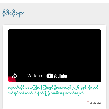
ဗွီဒီယိုများ
ဧရာဝတီတိုင်းဒေသကြီးဝန်ကြီးချုပ် ဦးအေးကျော် ၂၀၂၆ ခုနှစ်၊ မိုးရာသီ
တစ်အုပ်တစ်မသစ်ပင် စိုက်ပျိုးပွဲ အခမ်းအနားတက်ရောက်
21-Jul-2026