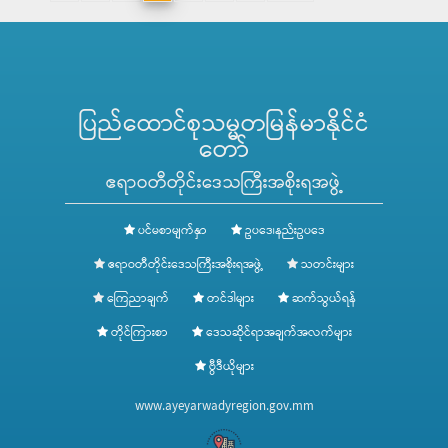
ပြည်ထောင်စုသမ္မတမြန်မာနိုင်ငံ
တော်
ဧရာဝတီတိုင်းဒေသကြီးအစိုးရအဖွဲ့
ပင်မစာမျက်နှာ
ဥပဒေ၊နည်းဥပဒေ
ဧရာဝတီတိုင်းဒေသကြီးအစိုးရအဖွဲ့
သတင်းများ
ကြေညာချက်
တင်ဒါများ
ဆက်သွယ်ရန်
တိုင်ကြားစာ
ဒေသဆိုင်ရာအချက်အလက်များ
ဗွီဒီယိုများ
www.ayeyarwadyregion.gov.mm