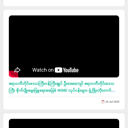
စစ်ဆေး၊ ရေဘေးကာကွယ်ရေး သရုပ်ပြပွဲနှင့် ဇာတ်တိုက်လေ့ကျင့်ခြင်း
အခမ်းအနားများသို့ တက်ရောက်၊ ဘဲလ်လာကြိမ်ထည်ပစ္စည်း အလှဆင်
လုပ်ငန်း ကြည့်ရှု
ဧရာဝတီတိုင်းဒေသကြီးဝန်ကြီးချုပ် ဦးအေးကျော် ဧရာဝတီတိုင်းဒေသ
ကြီး စိုက်ပျိုးမွေးမြူရေးအခြေခံ MSME လုပ်ငန်းများ ဖွံ့ဖြိုးတိုးတက်ရေး
အလုပ်ရုံဆွေးနွေးပွဲသို့ တက်ရောက်
14-Jul-2026