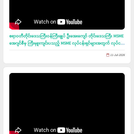
ဧရာဝတီတိုင်း‌ဒေသကြီးဝန်ကြီးချုပ် ဦးအေးကျော် တိုင်းဒေသကြီး MSME
အေဂျင်စီမှ ကြီးမှူးကျင်းပသည့် MSME လုပ်ငန်းရှင်များအတွက် လုပ်ငန်း
လမ်းညွှန်ချက် (SME Toolkit) သင်တန်းဖွင့်ပွဲ တက်ရောက်၊ ဖျာပုံမြို့ရှိ
11-Jul-2026
ငါးဖမ်း၊ ငါးသယ် ရေယာဉ်များအား စက်သုံးဆီ ခွဲဝေဖြန့်ဖြူးနေမှု
ရှင်းလင်းတင်ပြခြင်း အစည်းအဝေး တက်ရောက်၊ ပုသိမ်ပြည်သူ့ဆေးရုံ
ကြီး၌ ကျန်းမာရေး ဆောင်ရွက်ပေးနေမှုကို ကြည့်ရှုစစ်ဆေး