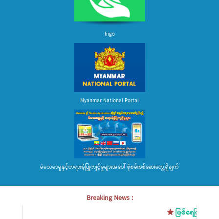
Ingo
Myanmar National Portal
မဲမသမာမှုနှင့်တရားမဲ့ပြုကျင့်မှုများအပေါ် စုံစမ်းစစ်ဆေးတွေ့ရှိချက်
Breaking News :
မြစ်ရေကြီးမှုအန္တရာယ်