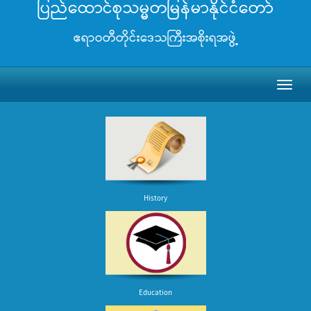
ပြည်ထောင်စုသမ္မတမြန်မာနိုင်ငံတော်
ဧရာဝတီတိုင်းဒေသကြီးအစိုးရအဖွဲ့
Toggl
naviga
History
Education