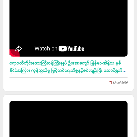
ဧရာဝတီတိုင်းဒေသကြီးဝန်ကြီးချုပ် ဦးအေး‌ကျော် မြန်မာ-အိန္ဒိယ နှစ်
နိုင်ငံအကြား ကုန်သွယ်မှု မြှင့်တင်ရေးကိစ္စနှင့်စပ်လျဉ်းပြီး ဆောင်ရွက်
မည့် အစီအစဉ်များအား ရှင်းလင်းတင်ပြခြင်း အစည်းအဝေးတက်ရောက်၊
13-Jul-2026
အခွန်ဆိုင်ရာအသိပညာတိုးတက်ရေးနှင့် အခွန်တာဝန်လေးစားလိုက်နာ
မှု တိုးတက်ရေး လူထုလှုပ်ရှားမှုအစီအစဉ်အခမ်းအနားသို့ တက်ရောက်