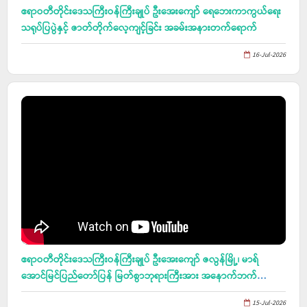
ဧရာဝတီတိုင်းဒေသကြီးဝန်ကြီးချုပ် ဦးအေးကျော် ရေဘေးကာကွယ်ရေး
သရုပ်ပြပွဲနှင့် ဇာတ်တိုက်လေ့ကျင့်ခြင်း အခမ်းအနားတက်ရောက်
16-Jul-2026
ဧရာဝတီတိုင်းဒေသကြီးဝန်ကြီးချုပ် ဦးအေးကျော် ဇလွန်မြို့၊ မာရ်
အောင်မြင်ပြည်တော်ပြန် မြတ်စွာဘုရားကြီးအား အနောက်ဘက်
စောင်းတန်း ပြုပြင်တည်ဆောက်မည့် အခြေအနေများအား ကြည်ရှု
15-Jul-2026