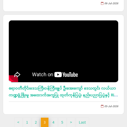
06-Jul-2026
ဝင်ငွေတိုးရေးစီမံကိန်း ဒေသဖွံ့ဖြိုးရေးလုပ်ငန်းသုံးပစ္စည်းများ ပေးအပ်ပွဲ
သို့ တက်ရောက်
ဧရာဝတီတိုင်းဒေသကြီးဝန်ကြီးချုပ် ဦးအေးကျော် ဒေသတွင်း လယ်ယာ
ကဏ္ဍဖွံ့ဖြိုးမှု အထောက်အကူပြု ထုတ်ကုန်ပြပွဲ၊ နည်းပညာပြပွဲနှင့် Rice
Export Zone စီမံချက် မိုးစပါးစိုက်ပျိုးရန် စိုက်ပျိုးစရိတ်ချေးငွေနှင့် သွင်း
05-Jul-2026
အားစုပေးအပ်ပွဲ အခမ်းအနားတက်ရောက်
<
1
2
3
4
5
>
Last