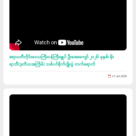
ဧရာဝတီတိုင်းဒေသကြီးဝန်ကြီးချုပ် ဦးအေးကျော် ၂၀၂၆ ခုနှစ်၊ မိုး
ရာသီ(ဒုတိယအကြိမ်) သစ်ပင်စိုက်ပျိုးပွဲ တက်ရောက်
17-Jul-2026