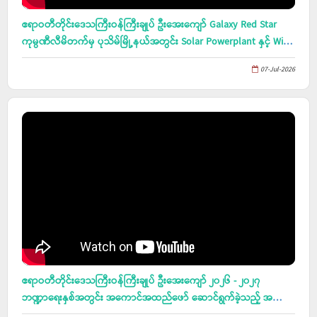
ဧရာဝတီတိုင်းဒေသကြီးဝန်ကြီးချုပ် ဦးအေးကျော် Galaxy Red Star
ကုမ္ပဏီလီမိတက်မှ ပုသိမ်မြို့နယ်အတွင်း Solar Powerplant နှင့် Wind
Turbine Power Plant နှစ်မျိုး အသုံးပြု၍ Mega Watt(100) ထုတ်လုပ်
07-Jul-2026
ရရှိရေးအတွက် ဆောင်ရွက်ထားရှိမှု အစီအစဉ်များအား ရှင်းလင်းတင်ပြ
ခြင်း အစည်းအဝေး တက်ရောက်၊ အားကစားနှင့် ကာယပညာသိပ္ပံ(ပု
သိမ်) တည်ဆောက်ရေးလုပ်ငန်း ဆောင်ရွက်မည့် ကုမ္ပဏီများနှင့် တွေ့ဆုံ
ဧရာဝတီတိုင်းဒေသကြီးဝန်ကြီးချုပ် ဦးအေးကျော် ၂၀၂၆ - ၂၀၂၇
ဘဏ္ဍာရေးနှစ်အတွင်း အကောင်အထည်ဖော် ဆောင်ရွက်ခဲ့သည့် အသေး
စားကုန်ထုတ်လုပ်ငန်းများ ဖန်တီးပေးနိုင်ရေးနှင့် ကျေးလက်နေမိသားစု