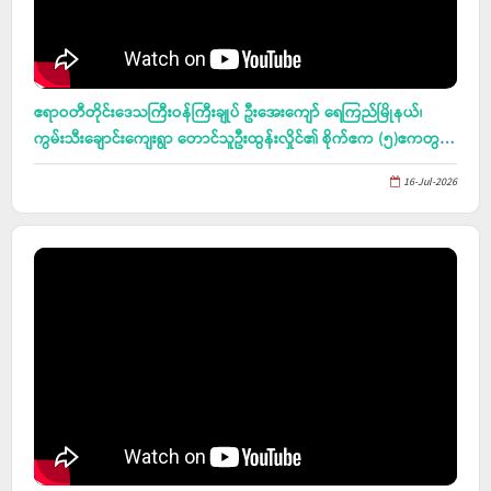
ဧရာဝတီတိုင်းဒေသကြီးဝန်ကြီးချုပ် ဦးအေးကျော် ရေကြည်မြိုနယ်၊
ကွမ်းသီးချောင်းကျေးရွာ တောင်သူဦးထွန်းလှိုင်၏ စိုက်ဧက (၅)ဧကတွင်
ပြုလုပ်သည့် ၂၀၂၆-၂၀၂၇ ခုနှစ်၊ မိုးစပါးဆင်းသုခ မျိုးစေ့ထုတ် စိုက်ခင်း
16-Jul-2026
အား ကောက်စိုက်လုံမေများဖြင့် စပါးစိုက်ပျိုးနေမှုကို ကြည့်ရှုအားပေး