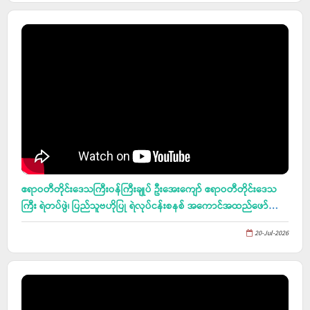
ဧရာဝတီတိုင်းဒေသကြီးဝန်ကြီးချုပ် ဦးအေး‌ကျော် ဧရာဝတီတိုင်းဒေသ
ကြီး ရဲတပ်ဖွဲ၊ ပြည်သူဗဟိုပြု ရဲလုပ်ငန်းစနစ် အကောင်အထည်ဖော်
ဆောင်ရွက်ရေးဆွေးနွေးပွဲ တက်ရောက်
20-Jul-2026