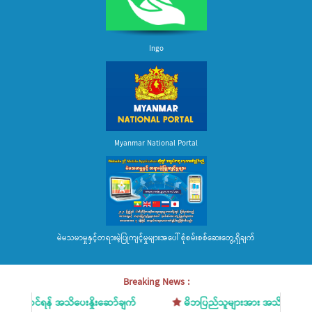
Ingo
Myanmar National Portal
မဲမသမာမှုနှင့်တရားမဲ့ပြုကျင့်မှုများအပေါ် စုံစမ်းစစ်ဆေးတွေ့ရှိချက်
Breaking News :
ဆင်ရန် အသိပေးနှိုးဆော်ချက်
မိဘပြည်သူများအား အသိပေးနှိုးဆော်ချက