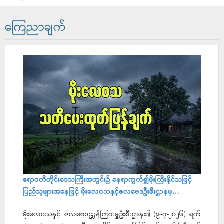
ကြေညာချက်
ဧရာဝတီတိုင်းဒေသကြီးအတွင်း‌၌ နေရာကွက်၍မိုးကြီးနိုင်သဖြင့်
ပြည်သူများအနေဖြင့် မိုးလေဝသနှင့်ဇလဗေဒဦးစီးဌာနမှ
မိုးလေဝသသတိပေးထုတ်ပြန်ချက်များကို လိုက်နာဆောင်ရွက်
မိုးလေဝသနှင့် ဇလဗေဒညွှန်ကြားမှုဦးစီးဌာန၏ (၉-၇-၂၀၂၆) ရက်
ရန်လိုအပ်