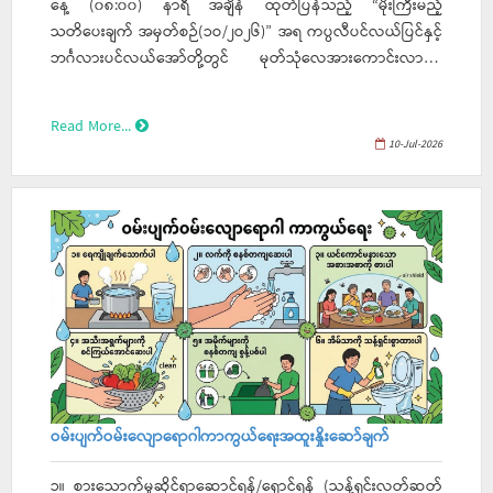
နေ့ (၀၈:၀၀) နာရီ အချိန် ထုတ်ပြန်သည့် “မိုးကြီးမည့်
သတိပေးချက် အမှတ်စဉ်(၁ဝ/၂ဝ၂၆)” အရ ကပ္ပလီပင်လယ်ပြင်နှင့်
ဘင်္ဂလားပင်လယ်အော်တို့တွင် မုတ်သုံလေအားကောင်းလာနိုင်
ခြင်းကြောင့် (၉-၇-၂ဝ၂၆) ရက်နေ့မှ (၁၇-၇-၂၁၂၆) ရက်နေ့အတွင်း
ဧရာဝတီတိုင်းဒေသကြီးအတွင်း၌ နေရာကွက်၍ မိုးကြီးခြင်းများ
Read More...
ဖြစ်ပေါ်နိုင်ကြောင်း သိရှိရပါသည်။
10-Jul-2026
ဝမ်းပျက်ဝမ်းလျောရောဂါကာကွယ်ရေးအထူးနှိုးဆော်ချက်
၁။ စားသောက်မှုဆိုင်ရာဆောင်ရန်/ရှောင်ရန် (သန့်ရှင်းလတ်ဆတ်