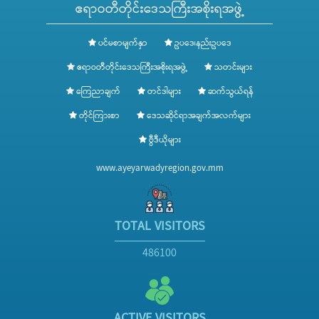
ဧရာဝတီတိုင်းဒေသကြီးအစိုးရအဖွဲ့
ပင်မစာမျက်နှာ
ဥပဒေ၊နည်းဥပဒေ
ဧရာဝတီတိုင်းဒေသကြီးအစိုးရအဖွဲ့
သတင်းများ
ကြေညာချက်
တင်ဒါများ
ဆက်သွယ်ရန်
တိုင်ကြားစာ
ဒေသဆိုင်ရာအချက်အလက်များ
ဗွီဒီယိုများ
www.ayeyarwadyregion.gov.mm
TOTAL VISITORS
486100
ACTIVE VISITORS