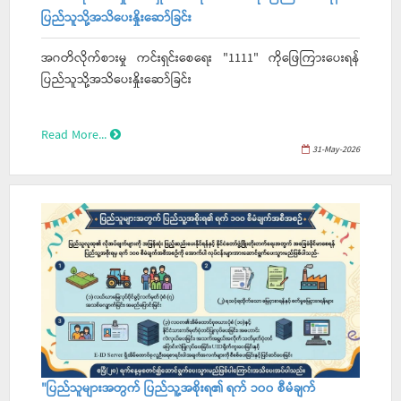
ပြည်သူသို့အသိပေးနှိုးဆော်ခြင်း
အဂတိလိုက်စားမှု ကင်းရှင်းစေရေး "1111" ကိုဖြေကြားပေးရန်
ပြည်သူသို့အသိပေးနှိုးဆော်ခြင်း
Read More...
31-May-2026
"ပြည်သူများအတွက် ပြည်သူ့အစိုးရ၏ ရက် ၁၀၀ စီမံချက်