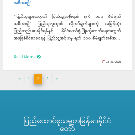
အစီအစဉ်"
"ပြည်သူများအတွက် ပြည်သူ့အစိုးရ၏ ရက် ၁၀၀ စီမံချက်
အစီအစဉ်" ပြည်သူလူထု၏ လိုအပ်ချက်များကို အမြန်ဆုံး
ဖြည့်ဆည်းပေးနိုင်ရန်နှင့် နိုင်ငံတော်ဖွံ့ဖြိုးတိုးတက်ရေးအတွက်
အခြေခံခိုင်မာစေရန် ပြည်သူ့အစိုးရမှ ရက် ၁၀၀ စီမံချက်အစီအစဉ်
တွင် အောက်ပါလုပ်ငန်းများအားဆောင်ရွက်ပေးသွားမည်ဖြစ်
ပါသည်- (၁) လယ်ယာမြေလုပ်ပိုင်ခွင့်လက်မှတ် ပုံစံ(၇) အသစ်
Read More...
လျှောက်ခြင်း၊ အမည်ပြောင်းခြင်း (၂) ရသင့်ရထိုက်သောမြေဌားဂ
15-Apr-2026
ရန်နှင့်စက်မှုမြေဌားဂရန်များ (၃) လဝက ​၏အိမ်ထောင်စုဇယား
ပုံစံ(၁၀)၊နှင့်နိုင်ငံသားကဒ်မှတ်ပုံတင်အသစ်ပြုလုပ်ခြင်း၊ အဟောင်း
<
1
2
3
>
လဲလှယ်ပေးခြင်း၊ အသက်အရွယ်လိုက် သတ်မှတ်မှတ်ပုံတင်
ပြောင်းလဲပြုလုပ်ပေးခြင်း၊ UID ရိုက်ကူးပေးခြင်းနှင့် E - ID Server
ရှိအိမ်ထောင်စုလူဦးရေစာရင်းပါ အချက်အလက်များစီစစ်ပေးခြင်း
နှင့်ပြင်ဆင်ပေးခြင်းတို့ကို ဧပြီ(၂၀) ရက်နေ့မှစတင်၍ဆောင်ရွက်
ပေးသွားမည်ဖြစ်ပါကြောင်းအသိပေးအပ်ပါသည်။
ပြည်ထောင်စုသမ္မတမြန်မာနိုင်ငံ
တော်