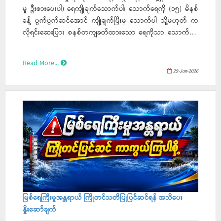
မှု ဦးစားပေးပါ) ရေကျိုချက်သောက်ပါ၊ သောက်ရေကို (၁၅) မိနစ်
ခန့် ပွက်ပွက်ဆင်အောင် ကျိုချက်ပြီးမှ သောက်ပါ သို့မဟုတ် က
လိုရင်းဆေးပြား စနစ်တကျခတ်ထားသော ရေကိုသာ သောက်သုံး
ပါ။​​​​​​​ ပူပူနွေးနွေးစားသုံးပါ၊ အစားအစာများကို ချက်ပြုတ်ပြီးပြီးချင်း
ပူပူနွေးနွေးစားသုံးပါ။ ယင်ကောင်မနားစေရန် အုပ်ဆောင်း သေချာ
Read More...
အုပ်ထားပါ။ အသီးအရွက်များကို စင်ကြယ်အောင်ဆေးပါ၊
29-Jun-2026
အစိမ်းစားမည့် အသီးအနှံများနှင့် ဟင်းသီးဟင်းရွက်များကို
သန့်ရှင်းသောရေဖြင့် စင်ကြယ်စွာ ဆေးကြောပြီးမှ စားသုံးပါ။
ယင်နားစာနှင့် လမ်းဘေးစာများ ရှောင်ပါ၊ ယင်ကောင်နားနေသော
အစားအစာများ၊ သန့်ရှင်းမှုအားနည်းသော လမ်းဘေးမုန့်များနှင့်
ရေခဲမုန့်/ဖျော်ရည်များကို အတတ်နိုင်ဆုံး ရှောင်ကြဉ်ပါ။
ဟောင်းနွမ်းလျှင် စွန့်ပစ်ပါ၊ အနံ့အသက်ပြောင်းနေသော၊ လေ
ဟောင်းမိနေသော စားသောက်ဖွယ်ရာများနှင့် တစ်ညသိပ်ဟင်း
များကို နွှေးမစားဘဲ စွန့်ပစ်ပါ။
မြစ်ရေကြီးမှုအန္တရာယ် ကြိုတင်သတိပြုပြင်ဆင်ရန် အသိပေး
နှိုးဆော်ချက်