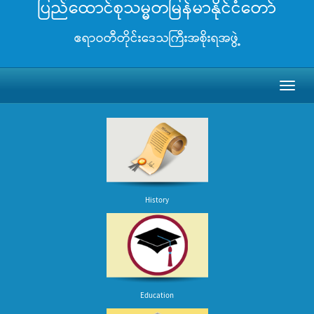
ပြည်ထောင်စုသမ္မတမြန်မာနိုင်ငံတော်
ဧရာဝတီတိုင်းဒေသကြီးအစိုးရအဖွဲ့
Toggl
naviga
History
Education