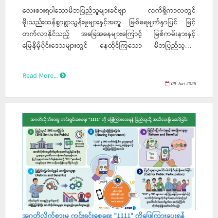
လေးစားရပါသောမိဘပြည်သူများခင်ဗျာ လက်ရှိကာလတွင်
မိုးသည်းထန်စွာရွာသွန်းမှုများနှင့်အတူ မြစ်ရေမျက်နှာပြင် မြင့်
တက်လာနိုင်သည့် အခြေအနေများကြောင့် မြစ်ကမ်းနားနှင့်
မြေနိမ့်ပိုင်းဒေသများတွင် နေထိုင်ကြသော မိဘပြည်သူများ
အနေဖြင့် ရေဘေးအန္တရာယ်ကို ကြိုတင်ကာကွယ် နိုင်ရန် အောက်
ပါအချက်များကို အထူးဂရုပြုပြင်ဆင်ထားကြပါရန် အသိပေး
Read More...
နှိုးဆော်အပ်ပါသည်-
09-Jun-2026
အဂတိလိုက်စားမှု ကင်းရှင်းစေရေး "1111" ကိုဖြေကြားပေးရန်