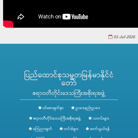
01-Jul-2026
ပြည်ထောင်စုသမ္မတမြန်မာနိုင်ငံ
တော်
ဧရာဝတီတိုင်းဒေသကြီးအစိုးရအဖွဲ့
ပင်မစာမျက်နှာ
ဥပဒေ၊နည်းဥပဒေ
ဧရာဝတီတိုင်းဒေသကြီးအစိုးရအဖွဲ့
သတင်းများ
ကြေညာချက်
တင်ဒါများ
ဆက်သွယ်ရန်