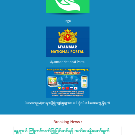
Ingo
Myanmar National Portal
မဲမသမာမှုနှင့်တရားမဲ့ပြုကျင့်မှုများအပေါ် စုံစမ်းစစ်ဆေးတွေ့ရှိချက်
Breaking News :
ီးမှုအန္တရာယ် ကြိုတင်သတိပြုပြင်ဆင်ရန် အသိပေးနှိုးဆော်ချက်
မိဘပြည