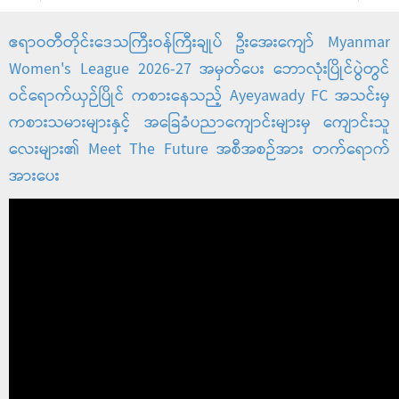
ဧရာဝတီတိုင်းဒေသကြီးဝန်ကြီးချုပ် ဦးအေးကျော် Myanmar
Women's League 2026-27 အမှတ်ပေး ဘောလုံးပြိုင်ပွဲတွင်
ဝင်ရောက်ယှဉ်ပြိုင် ကစားနေသည့် Ayeyawady FC အသင်းမှ
ကစားသမားများနှင့် အခြေခံပညာကျောင်းများမှ ကျောင်းသူ
လေးများ၏ Meet The Future အစီအစဉ်အား တက်ရောက်
အားပေး