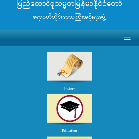
ပြည်ထောင်စုသမ္မတမြန်မာနိုင်ငံတော်
ဧရာဝတီတိုင်းဒေသကြီးအစိုးရအဖွဲ့
Toggl
naviga
History
Education