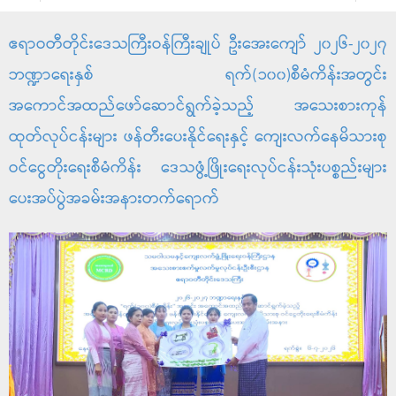
ဧရာဝတီတိုင်းဒေသကြီးဝန်ကြီးချုပ် ဦးအေးကျော် ၂၀၂၆-၂၀၂၇
ဘဏ္ဍာရေးနှစ် ရက်(၁၀၀)စီမံကိန်းအတွင်း
အကောင်အထည်ဖော်ဆောင်ရွက်ခဲ့သည့် အသေးစားကုန်
ထုတ်လုပ်ငန်းများ ဖန်တီးပေးနိုင်ရေးနှင့် ကျေးလက်နေမိသားစု
ဝင်ငွေတိုးရေးစီမံကိန်း ဒေသဖွံ့ဖြိုးရေးလုပ်ငန်းသုံးပစ္စည်းများ
ပေးအပ်ပွဲအခမ်းအနားတက်ရောက်