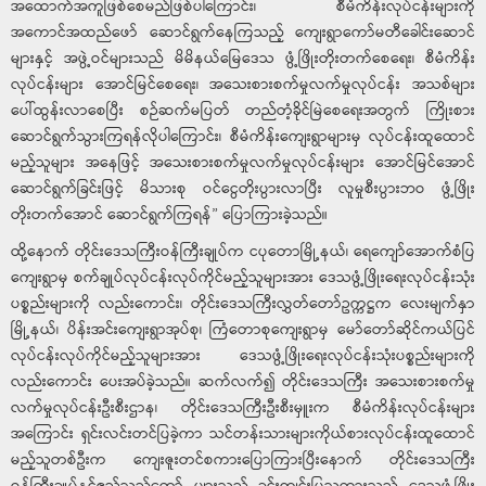
အထောက်အကူဖြစ်စေမည်ဖြစ်ပါကြောင်း၊ စီမံကိန်းလုပ်ငန်းများကို
အကောင်အထည်ဖော် ဆောင်ရွက်နေကြသည့် ကျေးရွာကော်မတီခေါင်းဆောင်
များနှင့် အဖွဲ့ဝင်များသည် မိမိနယ်မြေဒေသ ဖွံ့ဖြိုးတိုးတက်စေရေး၊ စီမံကိန်း
လုပ်ငန်းများ အောင်မြင်စေရေး၊ အသေးစားစက်မှုလက်မှုလုပ်ငန်း အသစ်များ
ပေါ်ထွန်းလာစေပြီး စဉ်ဆက်မပြတ် တည်တံ့ခိုင်မြဲစေရေးအတွက် ကြိုးစား
ဆောင်ရွက်သွားကြရန်လိုပါကြောင်း၊ စီမံကိန်းကျေးရွာများမှ လုပ်ငန်းထူထောင်
မည့်သူများ အနေဖြင့် အသေးစားစက်မှုလက်မှုလုပ်ငန်းများ အောင်မြင်အောင်
ဆောင်ရွက်ခြင်းဖြင့် မိသားစု ဝင်ငွေတိုးပွားလာပြီး လူမှုစီးပွားဘဝ ဖွံ့ဖြိုး
တိုးတက်အောင် ဆောင်ရွက်ကြရန်” ပြောကြားခဲ့သည်။
ထို့နောက် တိုင်းဒေသကြီးဝန်ကြီးချုပ်က ငပုတောမြို့နယ်၊ ရေကျော်အောက်စံပြ
ကျေးရွာမှ စက်ချုပ်လုပ်ငန်းလုပ်ကိုင်မည့်သူများအား ဒေသဖွံ့ဖြိုးရေးလုပ်ငန်းသုံး
ပစ္စည်းများကို လည်းကောင်း၊ တိုင်းဒေသကြီးလွှတ်တော်ဥက္ကဋ္ဌက လေးမျက်နှာ
မြို့နယ်၊ ပိန်းအင်းကျေးရွာအုပ်စု၊ ကြံတောစုကျေးရွာမှ မော်တော်ဆိုင်ကယ်ပြင်
လုပ်ငန်းလုပ်ကိုင်မည့်သူများအား ဒေသဖွံ့ဖြိုးရေးလုပ်ငန်းသုံးပစ္စည်းများကို
လည်းကောင်း ပေးအပ်ခဲ့သည်။ ဆက်လက်၍ တိုင်းဒေသကြီး အသေးစားစက်မှု
လက်မှုလုပ်ငန်းဦးစီးဌာန၊ တိုင်းဒေသကြီးဦးစီးမှူးက စီမံကိန်းလုပ်ငန်းများ
အကြောင်း ရှင်းလင်းတင်ပြခဲ့ကာ သင်တန်းသားများကိုယ်စားလုပ်ငန်းထူထောင်
မည့်သူတစ်ဦးက ကျေးဇူးတင်စကားပြောကြားပြီးနောက် တိုင်းဒေသကြီး
ဝန်ကြီးချုပ်နှင့်ဧည့်သည်တော် များသည် ခင်းကျင်းပြသထားသည့် ဒေသဖွံ့ဖြိုး