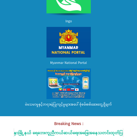
Ingo
Myanmar National Portal
မဲမသမာမှုနှင့်တရားမဲ့ပြုကျင့်မှုများအပေါ် စုံစမ်းစစ်ဆေးတွေ့ရှိချက်
Breaking News :
ျက်နှာမြို့နယ် ရေဘေးကူညီကယ်ဆယ်ရေးအခြေအနေသတင်းထုတ်ပြန်ခြင်း