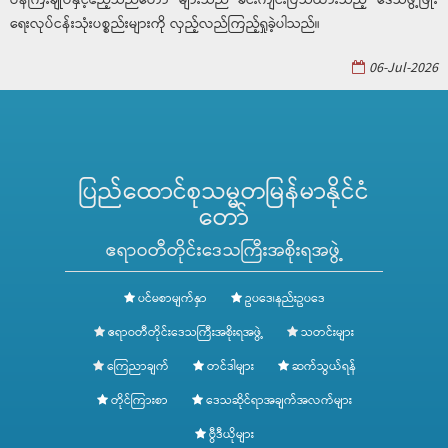
ရေးလုပ်ငန်းသုံးပစ္စည်းများကို လှည့်လည်ကြည့်ရှုခဲ့ပါသည်။
06-Jul-2026
ပြည်ထောင်စုသမ္မတမြန်မာနိုင်ငံ
တော်
ဧရာဝတီတိုင်းဒေသကြီးအစိုးရအဖွဲ့
ပင်မစာမျက်နှာ
ဥပဒေ၊နည်းဥပဒေ
ဧရာဝတီတိုင်းဒေသကြီးအစိုးရအဖွဲ့
သတင်းများ
ကြေညာချက်
တင်ဒါများ
ဆက်သွယ်ရန်
တိုင်ကြားစာ
ဒေသဆိုင်ရာအချက်အလက်များ
ဗွီဒီယိုများ