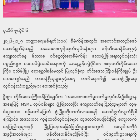
ပုသိမ် ဇူလိုင် ၆
၂၀၂၆-၂၀၂၇ ဘဏ္ဍာရေးနှစ်ရက်(၁၀၀) စီမံကိန်းအတွင်း အကောင်အထည်ဖော်
ဆောင်ရွက်ခဲ့သည့် အသေးစားကုန်ထုတ်လုပ်ငန်းများ ဖန်တီးပေးနိုင်ရေးနှင့်
ကျေးလက်နေ မိသားစု ဝင်ငွေတိုးရေးစီမံကိန်း ဒေသဖွံ့ဖြိုးရေးလုပ်ငန်းသုံး
ပစ္စည်းများ ပေးအပ်ပွဲအခမ်းအနားကို ယနေ့မွန်းလွဲပိုင်းက ဧရာဝတီတိုင်းဒေသ
ကြီး၊ ပုသိမ်မြို့၊ ဧရာရွှေဝါခန်းမတွင် ပြုလုပ်ခဲ့ရာ တိုင်းဒေသကြီးဝန်ကြီးချုပ် ဦး
အေးကျော်သည် တာဝန်ရှိသူများနှင့်အတူ တက်ရောက်၍ ဒေသဖွံ့ဖြိုးရေး
လုပ်ငန်းသုံးပစ္စည်းများ ပေးအပ်ခဲ့သည်။
ဦးစွာ တိုင်းဒေသကြီးဝန်ကြီးချုပ်က "အသေးစားစက်မှုလက်မှုလုပ်ငန်းဦးစီးဌာန
အနေဖြင့် MSME လုပ်ငန်းများ ဖွံ့ဖြိုးလာပြီး ကျေးလက်နေပြည်သူများ၏ လူမှု
စီးပွားဘဝ စဉ်ဆက်မပြတ် ဖွံ့ဖြိုးတိုးတက်လာစေရန် ဆောင်ရွက်လျက်ရှိပါ
ကြောင်း၊ အသေးစား ကုန်ထုတ်လုပ်ငန်းများ ထူထောင်ပေးခြင်းဖြင့် ကျေးလက်
နေပြည်သူများနှင့် မြို့ပြနေအခြေခံပြည်သူများအတွက် အလုပ်အကိုင်
အခွင့်အလမ်းများ ဖန်တီးပေးနိုင်မည်ဖြစ်ပြီး ဝင်ငွေတိုးပွားရေးကို