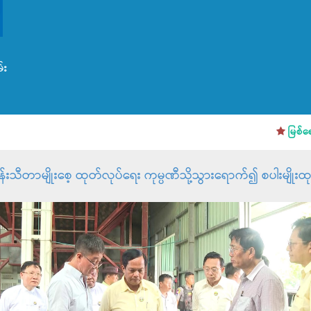
်း
မြစ်ရေကြီး
န်းသီတာမျိုးစေ့ ထုတ်လုပ်ရေး ကုမ္ပဏီသို့သွားရောက်၍ စပါးမျိုး