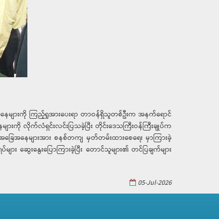
ခြေအနေများကို ကြည့်ရှုအားပေးရာ တာဝန်ရှိသူတစ်ဦးက အနက်ရောင်
များကို လိုက်လံရှင်းလင်းပြသခဲ့ပြီး တိုင်းဒေသကြီးဝန်ကြီးချုပ်က
ူသုံးစွဲမှုအခြေအနေများအား စနစ်တကျ မှတ်တမ်းထားစေရေး မှာကြားခဲ့
စ္စရပ်များ ဆွေးနွေးပြောကြားခဲ့ပြီး တောင်သူများ၏ တင်ပြချက်များ
05-Jul-2026