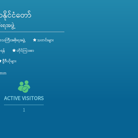
ိုင်ငံတော်
းရအဖွဲ့
ေသကြီးအစိုးရအဖွဲ့
သတင်းများ
ရန်
တိုင်ကြားစာ
ဗွီဒီယိုများ
v.mm
ACTIVE VISITORS
1