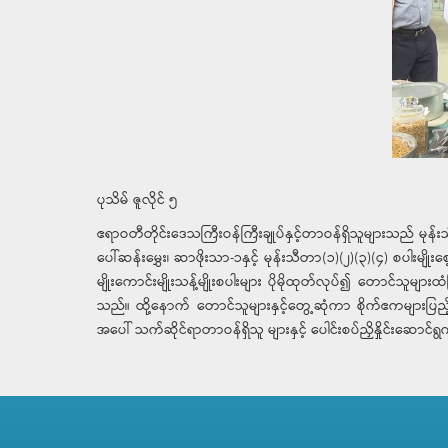
ပုသိမ် ဇူလိုင် ၅
ဧရာဝတီတိုင်းဒေသကြီးဝန်ကြီးချုပ်နှင့်တာဝန်ရှိသူများသည် မု
ပေါ်ဆန်းမွှေး၊ ဆာဖိုးသာ-၁နှင့် မုန်းသီတာ(၁)(၂)(၃)(၄) စပါးမျိ
မျိုးကောင်းမျိုးသန့်မျိုးစပါးများ ပိုမိုထုတ်လုပ်၍ တောင်သူမျာ
သည်။ ထို့နောက် တောင်သူများနှင့်တွေ့ဆုံကာ စိုက်ဧကများပြည့်မီရ
အပေါ် သက်ဆိုင်ရာတာဝန်ရှိသူ များနှင့် ပေါင်းစပ်ညှိနှိုင်းဆောင်ရ