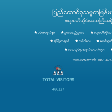
ပြည်ထောင်စုသမ္မတမြန်မာန
ဧရာဝတီတိုင်းဒေသကြီးအစို
ပင်မစာမျက်နှာ
ဥပဒေ၊နည်းဥပဒေ
ဧရာဝတီတိုင်းဒ
ကြေညာချက်
တင်ဒါများ
ဆက်သွယ်
ဒေသဆိုင်ရာအချက်အလက်များ
www.ayeyarwadyregion.go
TOTAL VISITORS
486127