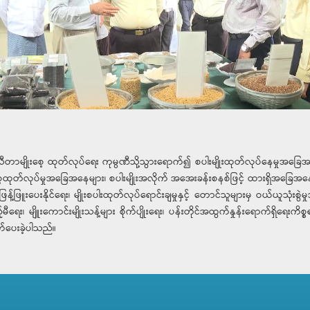
န်းသီတာမျိုးစေ့ ထုတ်လုပ်ရေး ကုမ္ပဏီသို့သွားရောက်၍ စပါးမျိုးထုတ်လုပ်နေမှုအ
ုးစေ့ထုတ်လုပ်မှုအခြေအနေများ၊ စပါးမျိုးအလိုက် အအေးခန်းစနစ်ဖြင့် ထားရှိအခြေအနေ
းထံဖြန့်ဖြူးပေးနိုင်ရေး၊ မျိုးစပါးထုတ်လုပ်ရောင်းချမှုနှင့် တောင်သူများမှ ဝယ်ယ
ေး၊ မျိူးကောင်းမျိုးသန့်များ စိုက်ပျိုးရေး၊ ပန်းတိုင်အထွက်နှုန်းရောက်ရှိရေးကိ
ွက်ပေးခဲ့ပါသည်။