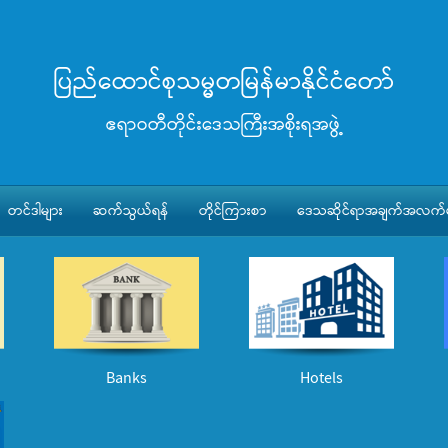
ပြည်ထောင်စုသမ္မတမြန်မာနိုင်ငံတော်
ဧရာဝတီတိုင်းဒေသကြီးအစိုးရအဖွဲ့
တင်ဒါများ
ဆက်သွယ်ရန်
တိုင်ကြားစာ
ဒေသဆိုင်ရာအချက်အလက်မ
Banks
Hotels