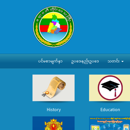
ပင်မစာမျက်နှာ
ဥပဒေ၊နည်းဥပဒေ
သတင်း
History
Education