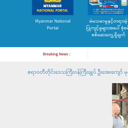
Myanmar National
မဲမသမာမှုနှင့်တရားမဲ့
Portal
ပြုကျင့်မှုများအပေါ် စုံစမ
စစ်ဆေးတွေ့ရှိချက်
Breaking News :
ဧရာဝတီတိုင်းဒေသကြီးဝန်ကြီးချုပ် ဦးအေးကျော် မု