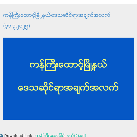
ကန်ကြီးထောင့်မြို့နယ်ဒေသဆိုင်ရာအချက်အလက်
(၃၁.၃.၂၀၂၅)
Download Link :
ကန်ကြီးထောင့်မြို့နယ်(2).pdf