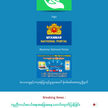
Ingo
Myanmar National Portal
မဲမသမာမှုနှင့်တရားမဲ့ပြုကျင့်မှုများအပေါ် စုံစမ်းစစ်ဆေးတွေ့ရှိချက်
Breaking News :
 ရေဘေးကူညီကယ်ဆယ်ရေးအခြေအနေသတင်းထုတ်ပြန်ခြင်း
မြစ်ရေကြီးမ