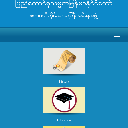
ပြည်ထောင်စုသမ္မတမြန်မာနိုင်ငံတော်
ဧရာဝတီတိုင်းဒေသကြီးအစိုးရအဖွဲ့
Toggl
naviga
History
Education