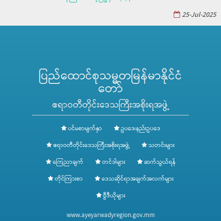
25-Jul-2025
ပြည်ထောင်စုသမ္မတမြန်မာနိုင်ငံ
တော်
ဧရာဝတီတိုင်းဒေသကြီးအစိုးရအဖွဲ့
ပင်မစာမျက်နှာ
ဥပဒေ၊နည်းဥပဒေ
ဧရာဝတီတိုင်းဒေသကြီးအစိုးရအဖွဲ့
သတင်းများ
ကြေညာချက်
တင်ဒါများ
ဆက်သွယ်ရန်
တိုင်ကြားစာ
ဒေသဆိုင်ရာအချက်အလက်များ
ဗွီဒီယိုများ
www.ayeyarwadyregion.gov.mm