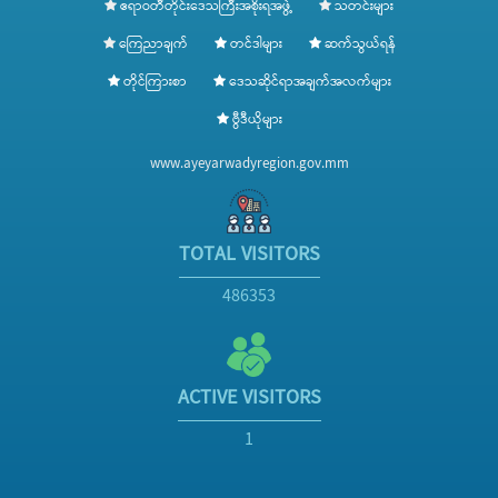
ဧရာဝတီတိုင်းဒေသကြီးအစိုးရအဖွဲ့
သတင်းများ
ကြေညာချက်
တင်ဒါများ
ဆက်သွယ်ရန်
တိုင်ကြားစာ
ဒေသဆိုင်ရာအချက်အလက်များ
ဗွီဒီယိုများ
www.ayeyarwadyregion.gov.mm
TOTAL VISITORS
486353
ACTIVE VISITORS
1