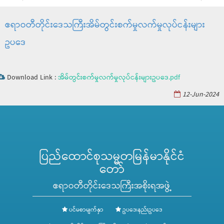
ဧရာဝတီတိုင်းဒေသကြီးအိမ်တွင်းစက်မှုလက်မှုလုပ်ငန်းများ
ဥပဒေ
Download Link :
အိမ်တွင်းစက်မှုလက်မှုလုပ်ငန်းများဥပဒေ.pdf
12-Jun-2024
ပြည်ထောင်စုသမ္မတမြန်မာနိုင်ငံ
တော်
ဧရာဝတီတိုင်းဒေသကြီးအစိုးရအဖွဲ့
ပင်မစာမျက်နှာ
ဥပဒေ၊နည်းဥပဒေ