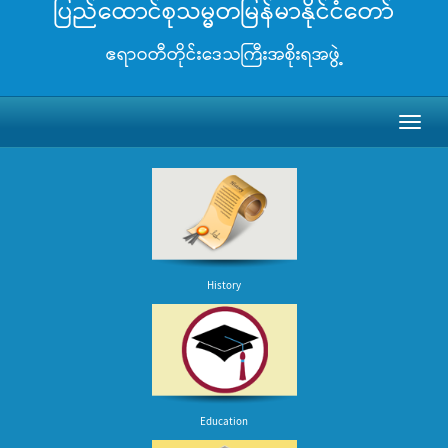
ပြည်ထောင်စုသမ္မတမြန်မာနိုင်ငံတော်
ဧရာဝတီတိုင်းဒေသကြီးအစိုးရအဖွဲ့
Toggl
naviga
History
Education