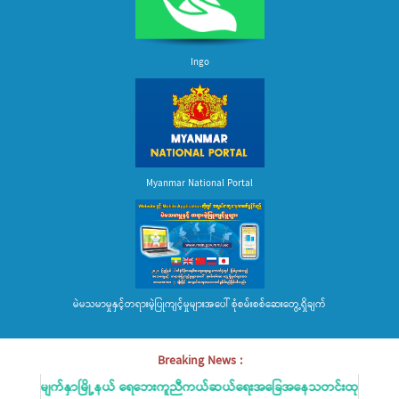
Ingo
Myanmar National Portal
မဲမသမာမှုနှင့်တရားမဲ့ပြုကျင့်မှုများအပေါ် စုံစမ်းစစ်ဆေးတွေ့ရှိချက်
Breaking News :
လေးမျက်နှာမြို့နယ် ရေဘေးကူညီကယ်ဆယ်ရေးအခြေအနေသတင်းထုတ်ပြန်ခြင်း