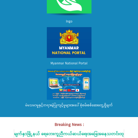
Ingo
Myanmar National Portal
မဲမသမာမှုနှင့်တရားမဲ့ပြုကျင့်မှုများအပေါ် စုံစမ်းစစ်ဆေးတွေ့ရှိချက်
Breaking News :
လေးမျက်နှာမြို့နယ် ရေဘေးကူညီကယ်ဆယ်ရေးအခြေအနေသတင်းထုတ်ပြန်ခြင်း