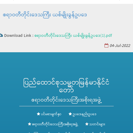
ဧရာဝတီတိုင်းဒေသကြီး ယစ်မျိုးခွန်ဥပ​ဒေ
Download Link :
ဧရာဝတီတိုင်းဒေသကြီး ယစ်မျိုးခွန်ဥပ​ဒေ(1).pdf
04-Jul-2022
ပြည်ထောင်စုသမ္မတမြန်မာနိုင်ငံ
တော်
ဧရာဝတီတိုင်းဒေသကြီးအစိုးရအဖွဲ့
ပင်မစာမျက်နှာ
ဥပဒေ၊နည်းဥပဒေ
ဧရာဝတီတိုင်းဒေသကြီးအစိုးရအဖွဲ့
သတင်းများ