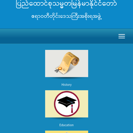
ပြည်ထောင်စုသမ္မတမြန်မာနိုင်ငံတော်
ဧရာဝတီတိုင်းဒေသကြီးအစိုးရအဖွဲ့
Toggl
naviga
History
Education