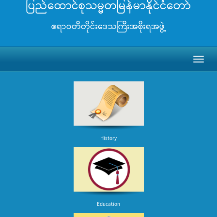
ပြည်ထောင်စုသမ္မတမြန်မာနိုင်ငံတော်
ဧရာဝတီတိုင်းဒေသကြီးအစိုးရအဖွဲ့
Toggl
naviga
History
Education