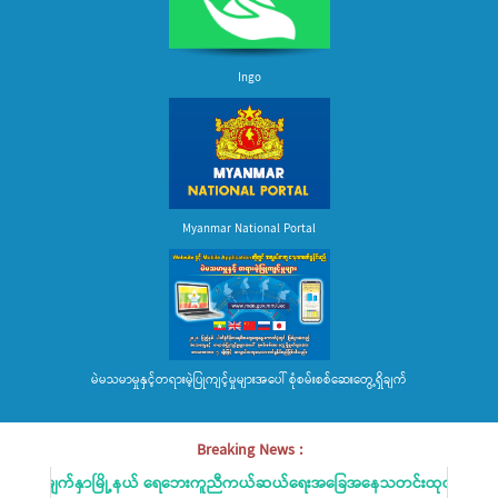
Ingo
Myanmar National Portal
မဲမသမာမှုနှင့်တရားမဲ့ပြုကျင့်မှုများအပေါ် စုံစမ်းစစ်ဆေးတွေ့ရှိချက်
Breaking News :
လေးမျက်နှာမြို့နယ် ရေဘေးကူညီကယ်ဆယ်ရေးအခြေအနေသတင်းထုတ်ပြန်ခြင်း