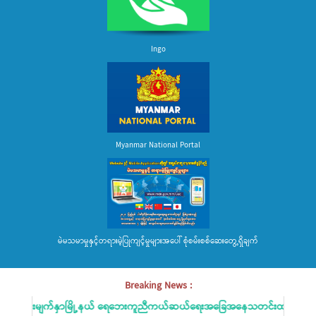
Ingo
Myanmar National Portal
မဲမသမာမှုနှင့်တရားမဲ့ပြုကျင့်မှုများအပေါ် စုံစမ်းစစ်ဆေးတွေ့ရှိချက်
Breaking News :
လေးမျက်နှာမြို့နယ် ရေဘေးကူညီကယ်ဆယ်ရေးအခြေအနေသတင်းထုတ်ပြန်ခြင်