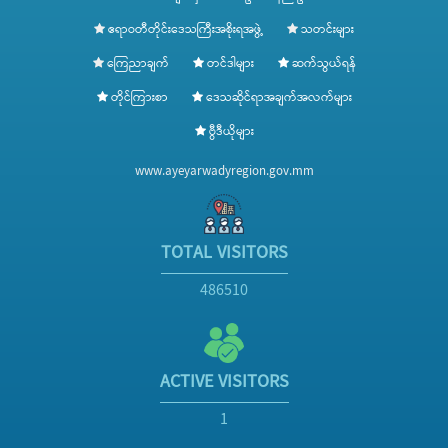
ဧရာဝတီတိုင်းဒေသကြီးအစိုးရအဖွဲ့
သတင်းများ
ကြေညာချက်
တင်ဒါများ
ဆက်သွယ်ရန်
တိုင်ကြားစာ
ဒေသဆိုင်ရာအချက်အလက်များ
ဗွီဒီယိုများ
www.ayeyarwadyregion.gov.mm
TOTAL VISITORS
486510
ACTIVE VISITORS
1