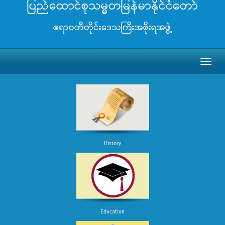
ပြည်ထောင်စုသမ္မတမြန်မာနိုင်ငံတော်
ဧရာဝတီတိုင်းဒေသကြီးအစိုးရအဖွဲ့
Toggl
naviga
History
Education