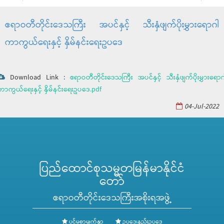
ဧရာဝတီတိုင်းဒေသကြီး အပင်နှင့် သီးနှံဖျက်ပိုးမွှားရောဂါ
ကာကွယ်ရေးနှင့် နှိမ်နင်းရေးဥပဒေ
Download Link :
ဧရာဝတီတိုင်းဒေသကြီး အပင်နှင့် သီးနှံဖျက်ပိုးမွှားရောဂ
ကာကွယ်ရေးနှင့် နှိမ်နင်းရေးဥပဒေ.pdf
04-Jul-2022
ပြည်ထောင်စုသမ္မတမြန်မာနိုင်ငံ
တော်
ဧရာဝတီတိုင်းဒေသကြီးအစိုးရအဖွဲ့
ပင်မစာမျက်နှာ
ဥပဒေ၊နည်းဥပဒေ