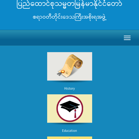
ပြည်ထောင်စုသမ္မတမြန်မာနိုင်ငံတော်
ဧရာဝတီတိုင်းဒေသကြီးအစိုးရအဖွဲ့
Toggl
naviga
History
Education