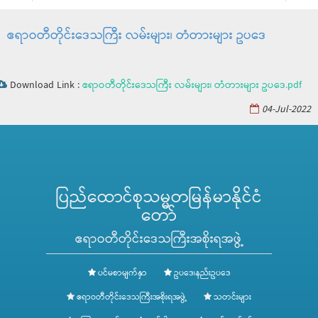
ဧရာဝတီတိုင်းဒေသကြီး လမ်းများ၊ တံတားများ ဥပဒေ
Download Link :
ဧရာဝတီတိုင်းဒေသကြီး လမ်းများ၊ တံတားများ ဥပဒေ.pdf
04-Jul-2022
ပြည်ထောင်စုသမ္မတမြန်မာနိုင်ငံ
တော်
ဧရာဝတီတိုင်းဒေသကြီးအစိုးရအဖွဲ့
ပင်မစာမျက်နှာ
ဥပဒေ၊နည်းဥပဒေ
ဧရာဝတီတိုင်းဒေသကြီးအစိုးရအဖွဲ့
သတင်းများ