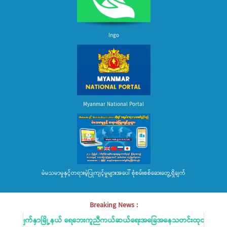
Ingo
Myanmar National Portal
မဲမသမာမှုနှင့်တရားမဲ့ပြုကျင့်မှုများအပေါ် စုံစမ်းစစ်ဆေးတွေ့ရှိချက်
Breaking News :
လေးမျက်နှာမြို့နယ် ရေဘေးကူညီကယ်ဆယ်ရေးအခြေအနေသတင်းထုတ်ပြန်ခြင်း